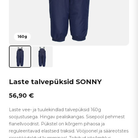
160g
Laste talvepüksid SONNY
56,90
€
Laste vee- ja tuulekindlad talvepüksid 160g
soojustusega. Hingav pealiskangas. Sisepool pehmest
flanellvoodrist. Pükstel on kõrgem pihaosa ja
reguleeritavad elastsed traksid. Vööjoonel ja sääreotstes