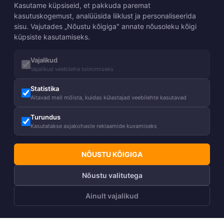
Kasutame küpsiseid, et pakkuda paremat
kasutuskogemust, analüüsida liiklust ja personaliseerida
sisu. Vajutades „Nõustu kõigiga" annate nõusoleku kõigi
küpsiste kasutamiseks.
Vajalikud
Vajalikud veebilehe toimimiseks
Statistika
Aitavad meil mõista, kuidas külastajad veebilehte kasutavad
Turundus
Kasutatakse asjakohaste reklaamide kuvamiseks
NÕUSTU KÕIGIGA
Nõustu valitutega
Ainult vajalikud