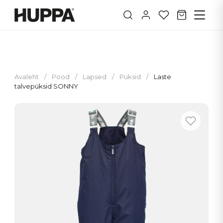
Avaleht
/
Pood
/
Lapsed
/
Püksid
/
Laste
talvepüksid SONNY