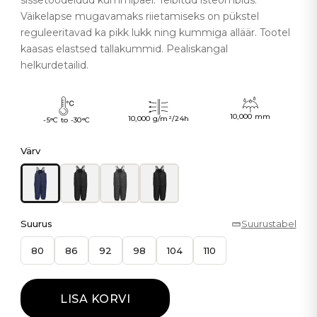
sissetöödeldud kummipael. Teibitud isteõmblus.
Väikelapse mugavamaks riietamiseks on pükstel
reguleeritavad ka pikk lukk ning kummiga alläär. Tootel
kaasas elastsed tallakummid. Pealiskangal
helkurdetailid.
10,000 mm
10,000 g/m²/24h
-5°C to -30°C
Värv
Suurus
Suurustabel
80
86
92
98
104
110
LISA KORVI