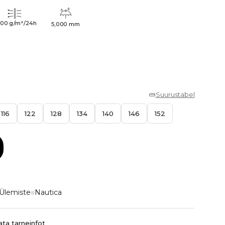
000 g/m²/24h
5,000 mm
Suurustabel
116
122
128
134
140
146
152
Ülemiste
Nautica
ta tarneinfot