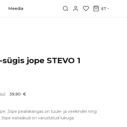
Meedia
ET
-sügis jope STEVO 1
sul:
39,90
€
e. Jope pealiskangas on tuule- ja veekindel ning
g. Jope esitaskud on varustatud lukuga.