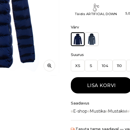
5,
Täidis ARTIFICIAL DOWN
Värv
Suurus
XS
S
104
110
LISA KORVI
Saadavus
E-shop
Mustika
Mustakivi
Tasuta tarne saadaval — vaa