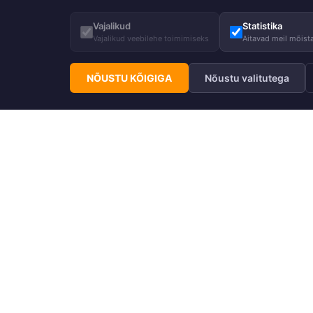
Vajalikud
Statistika
Vajalikud veebilehe toimimiseks
Aitavad meil mõista
NÕUSTU KÕIGIGA
Nõustu valitutega
Telli Huppa uudiskiri