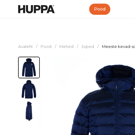
Pood
Avaleht
/
Pood
/
Mehed
/
Joped
/
Meeste kevad-sü