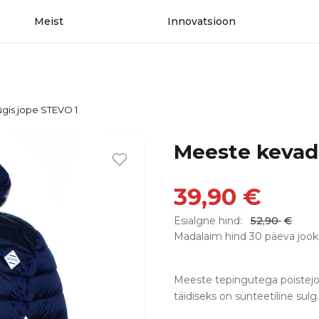
Meist
Innovatsioon
gis jope STEVO 1
Meeste kevad
39,90
€
Esialgne hind:
52,90
€
Madalaim hind 30 päeva jook
Meeste tepingutega poistejop
täidiseks on sünteetiline sul