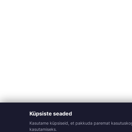
Küpsiste seaded
Kasutame küpsiseid, et pakkuda paremat kasutuskogemu
kasutamiseks.