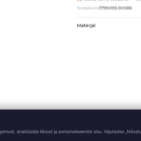
Tootekood
17990155-90086
Materjal
st, analüüsida liiklust ja personaliseerida sisu. Vajutades „Nõustu