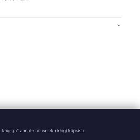
 kõigiga" annate nõusoleku kõigi küpsiste