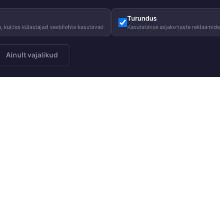
Turundus
, kuidas külastajad veebilehte kasutavad
Kasutatakse asjakohaste reklaamid
Ainult vajalikud
Meist
Juhised
Telli
Meie lugu
Hooldusjuhi
Meie vastutus
Suurustabel
Heategevus
KKK
Blogi
Kasulik tead
Karjäär HUPPAs