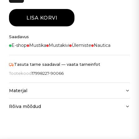
LISA KORVI
Saadavus
E-shop
Mustika
Mustakivi
Ülemiste
Nautica
Tasuta tarne saadaval — vaata tarneinfot
Tootekood
17998227-90066
Materjal
Rõiva mõõdud