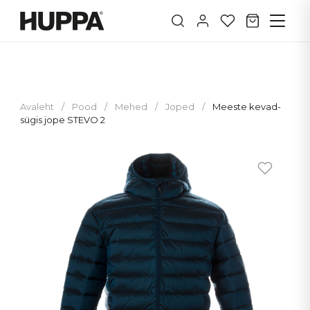
Avaleht
/
Pood
/
Mehed
/
Joped
/
Meeste kevad-
sügis jope STEVO 2