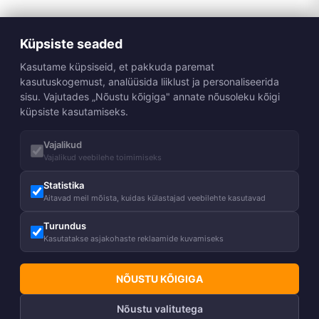
Küpsiste seaded
Kasutame küpsiseid, et pakkuda paremat
kasutuskogemust, analüüsida liiklust ja personaliseerida
sisu. Vajutades „Nõustu kõigiga" annate nõusoleku kõigi
küpsiste kasutamiseks.
Vajalikud
Vajalikud veebilehe toimimiseks
Statistika
Aitavad meil mõista, kuidas külastajad veebilehte kasutavad
Turundus
Kasutatakse asjakohaste reklaamide kuvamiseks
NÕUSTU KÕIGIGA
Nõustu valitutega