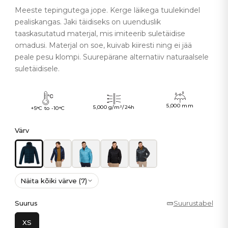
Meeste tepingutega jope. Kerge läikega tuulekindel
pealiskangas. Jaki täidiseks on uuenduslik
taaskasutatud materjal, mis imiteerib suletäidise
omadusi. Materjal on soe, kuivab kiiresti ning ei jää
peale pesu klompi. Suurepärane alternatiiv naturaalsele
suletäidisele.
5,000 mm
5,000 g/m²/24h
+5°C to -10°C
Värv
Näita kõiki värve (7)
Suurus
Suurustabel
XS