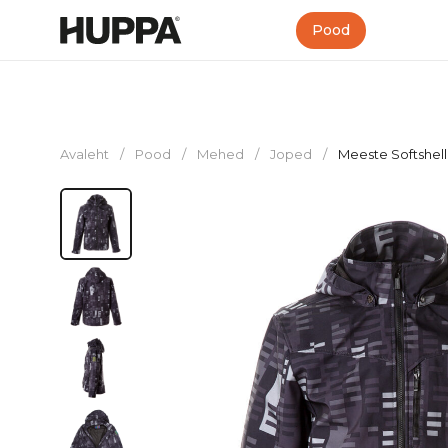
Pood
Avaleht
/
Pood
/
Mehed
/
Joped
/
Meeste Softshell