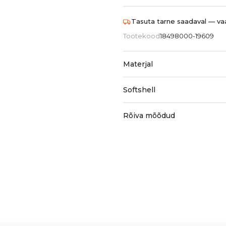
Tasuta tarne saadaval — vaa
Tootekood
18498000-19609
Materjal
Softshell
Rõiva mõõdud