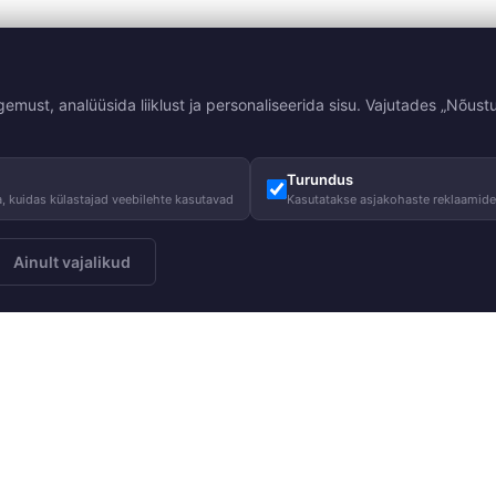
st, analüüsida liiklust ja personaliseerida sisu. Vajutades „Nõustu
Turundus
, kuidas külastajad veebilehte kasutavad
Kasutatakse asjakohaste reklaamid
Ainult vajalikud
Meist
Juhised
Telli
Meie lugu
Hooldusjuhi