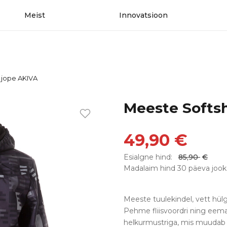
Meist
Innovatsioon
 jope AKIVA
Meeste Softsh
49,90
€
Esialgne hind:
85,90
€
Madalaim hind 30 päeva jook
Meeste tuulekindel, vett hülg
Pehme fliisvoordri ning eema
helkurmustriga, mis muudab s