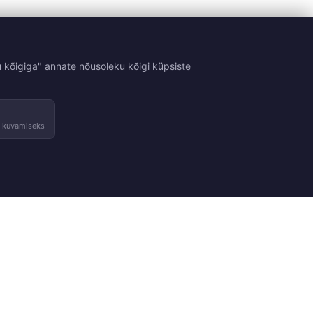
 kõigiga" annate nõusoleku kõigi küpsiste
e kuvamiseks
Tingimused
Kontakt
sed
Tagastused ja vahetused
Võta ühendust