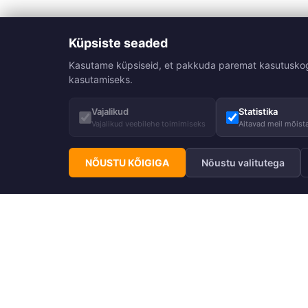
Küpsiste seaded
Kasutame küpsiseid, et pakkuda paremat kasutuskogemu
kasutamiseks.
Vajalikud
Statistika
Vajalikud veebilehe toimimiseks
Aitavad meil mõista
NÕUSTU KÕIGIGA
Nõustu valitutega
Telli Huppa uudiskiri