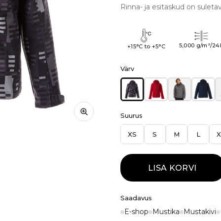
Rinna- ja esitaskud on suleta
5,000 g/m²/24
+15°C to +5°C
Värv
Suurus
XS
S
M
L
X
LISA KORVI
Saadavus
E-shop
Mustika
Mustakivi