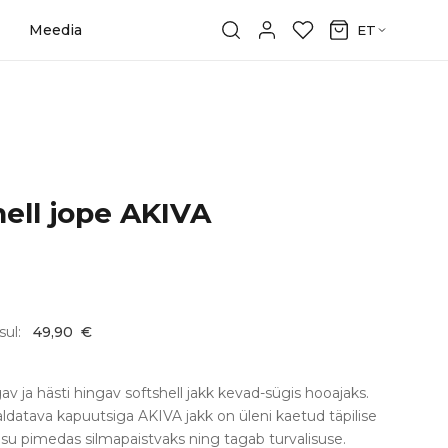
Meedia
ET
ell jope AKIVA
sul:
49,90
€
av ja hästi hingav softshell jakk kevad-sügis hooajaks.
ldatava kapuutsiga AKIVA jakk on üleni kaetud täpilise
u pimedas silmapaistvaks ning tagab turvalisuse.