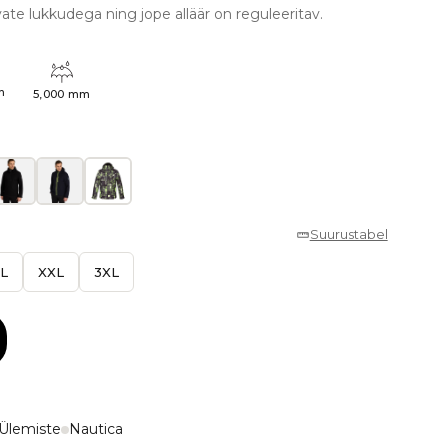
vate lukkudega ning jope alläär on reguleeritav.
h
5,000 mm
Suurustabel
L
XXL
3XL
Ülemiste
Nautica