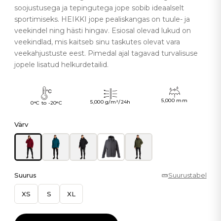
soojustusega ja tepingutega jope sobib ideaalselt
sportimiseks. HEIKKI jope pealiskangas on tuule- ja
veekindel ning hästi hingav. Esiosal olevad lukud on
veekindlad, mis kaitseb sinu taskutes olevat vara
veekahjustuste eest. Pimedal ajal tagavad turvalisuse
jopele lisatud helkurdetailid.
5,000 mm
5,000 g/m²/24h
0°C to -20°C
Värv
Suurus
Suurustabel
XS
S
XL