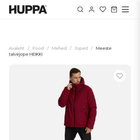
Avaleht
/
Pood
/
Mehed
/
Joped
/
Meeste
talvejope HEIKKI