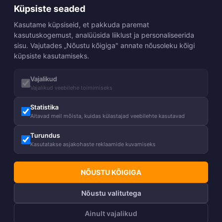
Küpsiste seaded
Kasutame küpsiseid, et pakkuda paremat
kasutuskogemust, analüüsida liiklust ja personaliseerida
sisu. Vajutades „Nõustu kõigiga" annate nõusoleku kõigi
küpsiste kasutamiseks.
Vajalikud
Vajalikud veebilehe toimimiseks
Statistika
Aitavad meil mõista, kuidas külastajad veebilehte kasutavad
Turundus
Kasutatakse asjakohaste reklaamide kuvamiseks
NÕUSTU KÕIGIGA
Nõustu valitutega
Ainult vajalikud