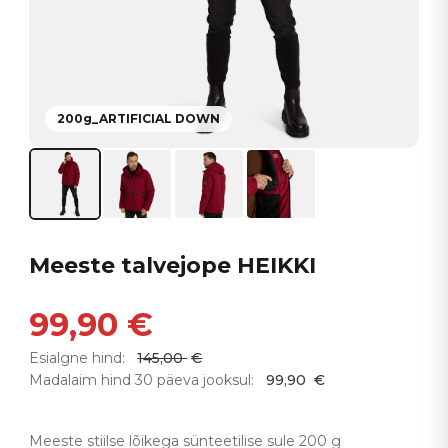
200g_ARTIFICIAL DOWN
Meeste talvejope HEIKKI
99,90
€
Esialgne hind:
145,00
€
Madalaim hind 30 päeva jooksul:
99,90
€
Meeste stiilse lõikega sünteetilise sule 200 g