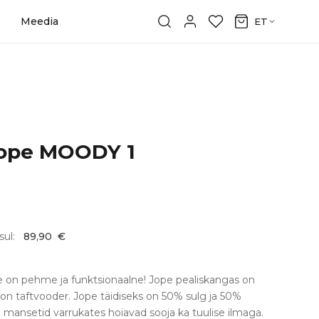
Meedia
ET
jope MOODY 1
sul:
89,90
€
e on pehme ja funktsionaalne! Jope pealiskangas on
l on taftvooder. Jope täidiseks on 50% sulg ja 50%
 mansetid varrukates hoiavad sooja ka tuulise ilmaga.