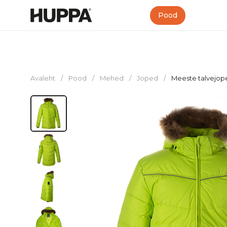
Pood
Avaleht
/
Pood
/
Mehed
/
Joped
/
Meeste talvejo