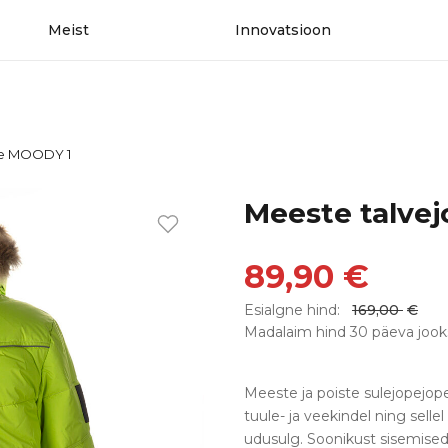
Meist
Innovatsioon
pe MOODY 1
Meeste talve
89,90
€
Esialgne hind:
169,00
€
Madalaim hind 30 päeva jook
Meeste ja poiste sulejopejop
tuule- ja veekindel ning selle
udusulg. Soonikust sisemised