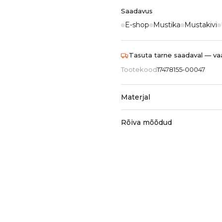
Saadavus
E-shop
Mustika
Mustakivi
Tasuta tarne saadaval — vaa
Tootekood
17478155-00047
Materjal
Rõiva mõõdud