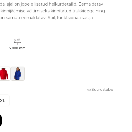
 ajal on jopele lisatud helkurdetailid. Eemaldatav
 kinnijäämise vältimiseks kinnitatud trukkidega ning
 on samuti eemaldatav. Stiil, funktsionaalsus ja
h
5,000 mm
Suurustabel
XL