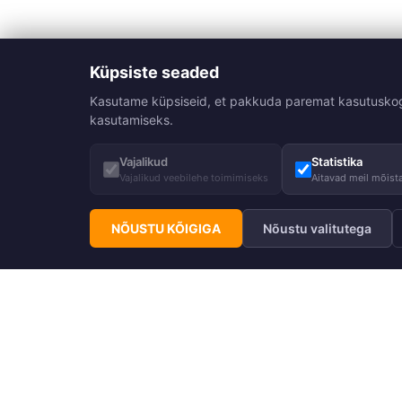
Küpsiste seaded
Kasutame küpsiseid, et pakkuda paremat kasutuskogemu
kasutamiseks.
Vajalikud
Statistika
Vajalikud veebilehe toimimiseks
Aitavad meil mõista
NÕUSTU KÕIGIGA
Nõustu valitutega
Telli Huppa uudiskiri