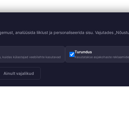
st, analüüsida liiklust ja personaliseerida sisu. Vajutades „Nõustu
Turundus
, kuidas külastajad veebilehte kasutavad
Kasutatakse asjakohaste reklaamid
Ainult vajalikud
Meist
Juhised