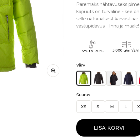
Paremaks nähtavuseks pimedal
kapuuts on turvaline - see on
selle naturaalsest karvast äär
vastupidavus - linna ja maale!
5,000 g/m²/24
-5°C to -30°C
Värv
Suurus
XS
S
M
L
X
LISA KORVI