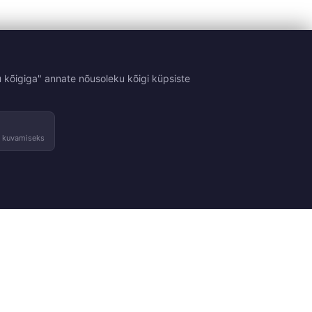
 kõigiga" annate nõusoleku kõigi küpsiste
e kuvamiseks
Tingimused
Kontakt