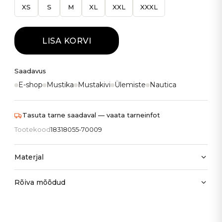
XS
S
M
XL
XXL
XXXL
LISA KORVI
Saadavus
E-shop
Mustika
Mustakivi
Ülemiste
Nautica
Tasuta tarne saadaval — vaata tarneinfot
Tootekood
18318055-70009
Materjal
Rõiva mõõdud