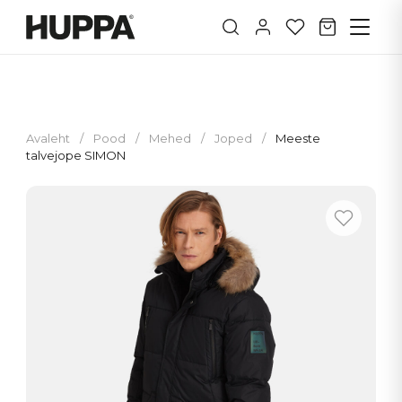
Avaleht
/
Pood
/
Mehed
/
Joped
/
Meeste
talvejope SIMON