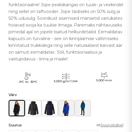
funktsionaalne! Jope pealiskangas on tuule- ja veekindel
ning sellel on taftvooder. Jope täidiseks on 50% sulg ja
50% udusulg. Soonikust sisemised mansetid varrukates
hoiavad sooja ka tuulise ilmaga. Paremaks nähtavuseks
pimedal ajal on jopele lisatud helkurdetailid. Eemaldatav
kapuuts on turvaline - see on kinnijäämise vältimiseks
kinnitatud trukkidega ning selle naturaalsest karvast äär
on samuti eemaldatav. Stiil, funktsionaalsus ja
vastupidavus - linna ja maale!
5,000 mm
5,000 g/m²/24h
-5°C to -30°C
Värv
Suurus
Suurustabel