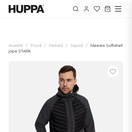
Avaleht
/
Pood
/
Mehed
/
Joped
/
Meeste Softshell
jope STARK