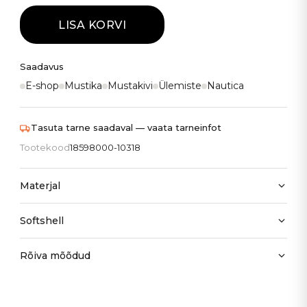
LISA KORVI
Saadavus
E-shop
Mustika
Mustakivi
Ülemiste
Nautica
Tasuta tarne saadaval — vaata tarneinfot
Tootekood
18598000-10318
Materjal
Softshell
Rõiva mõõdud