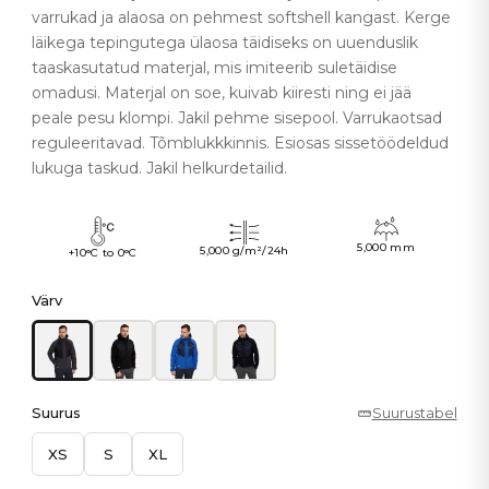
varrukad ja alaosa on pehmest softshell kangast. Kerge
läikega tepingutega ülaosa täidiseks on uuenduslik
taaskasutatud materjal, mis imiteerib suletäidise
omadusi. Materjal on soe, kuivab kiiresti ning ei jää
peale pesu klompi. Jakil pehme sisepool. Varrukaotsad
reguleeritavad. Tõmblukkkinnis. Esiosas sissetöödeldud
lukuga taskud. Jakil helkurdetailid.
5,000 mm
5,000 g/m²/24h
+10°C to 0°C
Värv
Suurus
Suurustabel
XS
S
XL