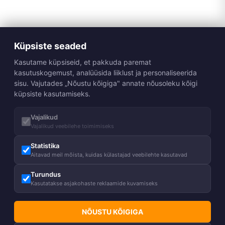
Küpsiste seaded
Kasutame küpsiseid, et pakkuda paremat
kasutuskogemust, analüüsida liiklust ja personaliseerida
sisu. Vajutades „Nõustu kõigiga" annate nõusoleku kõigi
küpsiste kasutamiseks.
Vajalikud
Vajalikud veebilehe toimimiseks
Statistika
Aitavad meil mõista, kuidas külastajad veebilehte kasutavad
Turundus
Kasutatakse asjakohaste reklaamide kuvamiseks
NÕUSTU KÕIGIGA