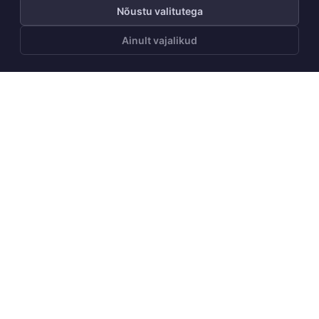
Nõustu valitutega
Ainult vajalikud
LISA OSTUKORVI
Telli Huppa uudiskiri
Telli
Meist
Meie lugu