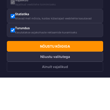
Vajalikud
Vajalikud veebilehe toimimiseks
Statistika
Aitavad meil mõista, kuidas külastajad veebilehte kasutavad
Turundus
Kasutatakse asjakohaste reklaamide kuvamiseks
NÕUSTU KÕIGIGA
Nõustu valitutega
Ainult vajalikud
LISA OSTUKORVI