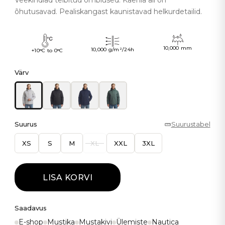
Veekindlad teibitud õmblused. Kaenla all on
õhutusavad. Pealiskangast kaunistavad helkurdetailid.
10,000 mm
10,000 g/m²/24h
+10°C to 0°C
Värv
Suurus
Suurustabel
XS
S
M
XL
XXL
3XL
LISA KORVI
Saadavus
E-shop
Mustika
Mustakivi
Ülemiste
Nautica