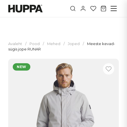
Avaleht
/
Pood
/
Mehed
/
Joped
/
Meeste kevad-
sügis jope RUNAR
NEW