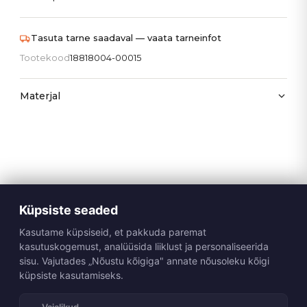
Tasuta tarne saadaval — vaata tarneinfot
Tootekood
18818004-00015
Materjal
Küpsiste seaded
Kasutame küpsiseid, et pakkuda paremat
kasutuskogemust, analüüsida liiklust ja personaliseerida
sisu. Vajutades „Nõustu kõigiga" annate nõusoleku kõigi
küpsiste kasutamiseks.