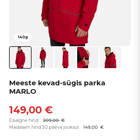
140g
Meeste kevad-sügis parka
MARLO
149,00
€
Esialgne hind:
209,00
€
Madalaim hind 30 päeva jooksul:
149,00
€