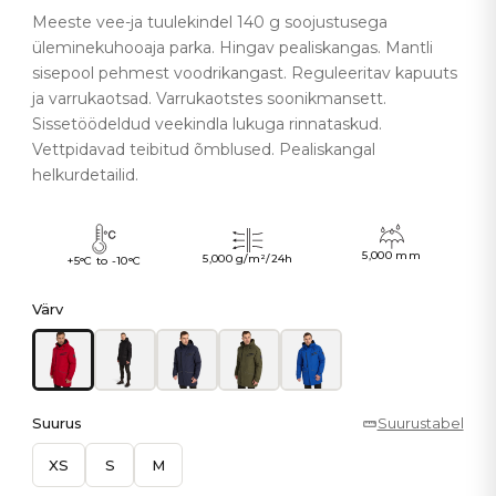
Meeste vee-ja tuulekindel 140 g soojustusega
üleminekuhooaja parka. Hingav pealiskangas. Mantli
sisepool pehmest voodrikangast. Reguleeritav kapuuts
ja varrukaotsad. Varrukaotstes soonikmansett.
Sissetöödeldud veekindla lukuga rinnataskud.
Vettpidavad teibitud õmblused. Pealiskangal
helkurdetailid.
5,000 mm
5,000 g/m²/24h
+5°C to -10°C
Värv
Suurus
Suurustabel
XS
S
M