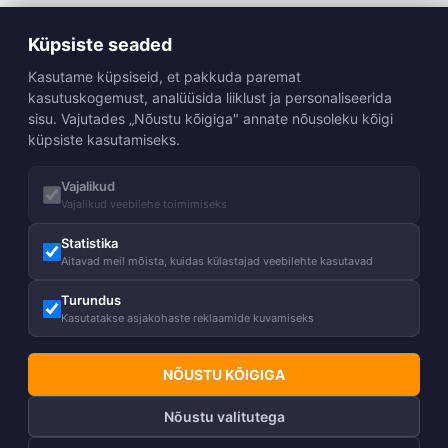
Küpsiste seaded
Kasutame küpsiseid, et pakkuda paremat
kasutuskogemust, analüüsida liiklust ja personaliseerida
sisu. Vajutades „Nõustu kõigiga" annate nõusoleku kõigi
küpsiste kasutamiseks.
Vajalikud
Vajalikud veebilehe toimimiseks
Statistika
Aitavad meil mõista, kuidas külastajad veebilehte kasutavad
Turundus
Kasutatakse asjakohaste reklaamide kuvamiseks
NÕUSTU KÕIGIGA
Nõustu valitutega