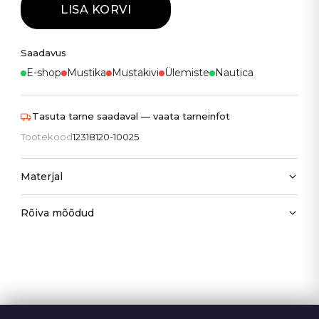
LISA KORVI
Saadavus
E-shop
Mustika
Mustakivi
Ülemiste
Nautica
Tasuta tarne saadaval — vaata tarneinfot
Tootekood
12318120-10025
Materjal
Rõiva mõõdud