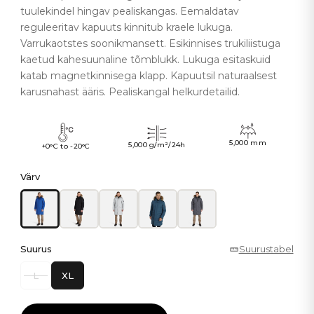
tuulekindel hingav pealiskangas. Eemaldatav
reguleeritav kapuuts kinnitub kraele lukuga.
Varrukaotstes soonikmansett. Esikinnises trukiliistuga
kaetud kahesuunaline tõmblukk. Lukuga esitaskuid
katab magnetkinnisega klapp. Kapuutsil naturaalsest
karusnahast ääris. Pealiskangal helkurdetailid.
5,000 mm
5,000 g/m²/24h
+0°C to -20°C
Värv
Suurus
Suurustabel
L
XL