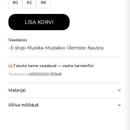
80
92
98
LISA KORVI
Saadavus
E-shop
Mustika
Mustakivi
Ülemiste
Nautica
Tasuta tarne saadaval — vaata tarneinfot
Tootekood
45050030-92548
Materjal
Rõiva mõõdud