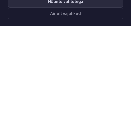
Nõustu valitutega
Ainult vajalikud
LISA OSTUKORVI
Telli Huppa uudiskiri
Telli
Meist
Meie lugu
Juhised