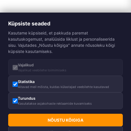
Küpsiste seaded
Kasutame küpsiseid, et pakkuda paremat
kasutuskogemust, analüüsida liiklust ja personaliseerida
sisu. Vajutades „Nõustu kõigiga" annate nõusoleku kõigi
küpsiste kasutamiseks.
Vajalikud
Vajalikud veebilehe toimimiseks
Statistika
Aitavad meil mõista, kuidas külastajad veebilehte kasutavad
Turundus
Kasutatakse asjakohaste reklaamide kuvamiseks
NÕUSTU KÕIGIGA