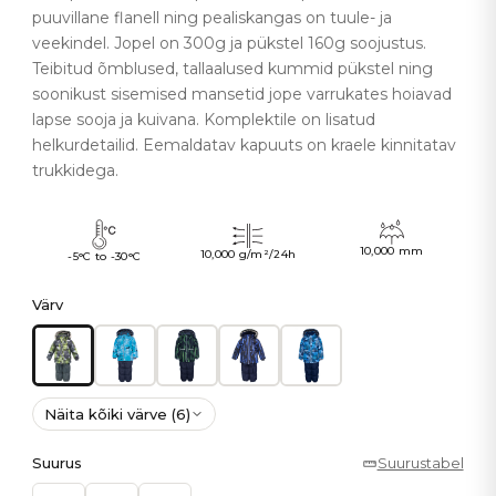
puuvillane flanell ning pealiskangas on tuule- ja
veekindel. Jopel on 300g ja pükstel 160g soojustus.
Teibitud õmblused, tallaalused kummid pükstel ning
soonikust sisemised mansetid jope varrukates hoiavad
lapse sooja ja kuivana. Komplektile on lisatud
helkurdetailid. Eemaldatav kapuuts on kraele kinnitatav
trukkidega.
10,000 mm
10,000 g/m²/24h
-5°C to -30°C
Värv
Näita kõiki värve (6)
Suurus
Suurustabel