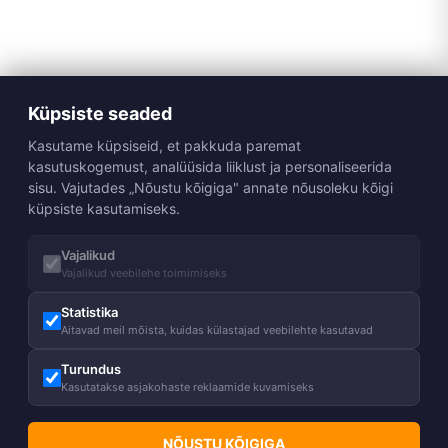
Küpsiste seaded
Kasutame küpsiseid, et pakkuda paremat
kasutuskogemust, analüüsida liiklust ja personaliseerida
sisu. Vajutades „Nõustu kõigiga" annate nõusoleku kõigi
küpsiste kasutamiseks.
Vajalikud
Vajalikud veebilehe toimimiseks
Statistika
Aitavad meil mõista, kuidas külastajad veebilehte kasutavad
Turundus
Kasutatakse asjakohaste reklaamide kuvamiseks
NÕUSTU KÕIGIGA