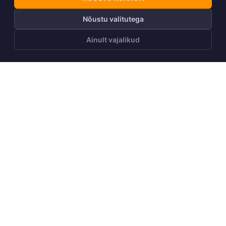
Nõustu valitutega
Ainult vajalikud
LISA OSTUKORVI
Telli Huppa uudiskiri
Telli
Meist