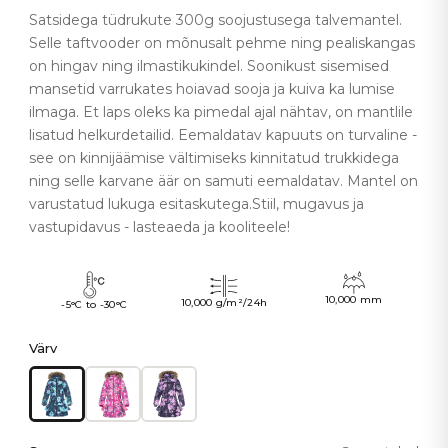
Satsidega tüdrukute 300g soojustusega talvemantel.
Selle taftvooder on mõnusalt pehme ning pealiskangas
on hingav ning ilmastikukindel. Soonikust sisemised
mansetid varrukates hoiavad sooja ja kuiva ka lumise
ilmaga. Et laps oleks ka pimedal ajal nähtav, on mantlile
lisatud helkurdetailid. Eemaldatav kapuuts on turvaline -
see on kinnijäämise vältimiseks kinnitatud trukkidega
ning selle karvane äär on samuti eemaldatav. Mantel on
varustatud lukuga esitaskutega.Stiil, mugavus ja
vastupidavus - lasteaeda ja kooliteele!
10,000 mm
10,000 g/m²/24h
-5°C to -30°C
Värv