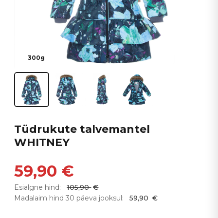
300g
Tüdrukute talvemantel
WHITNEY
59,90
€
Esialgne hind:
105,90
€
Madalaim hind 30 päeva jooksul:
59,90
€