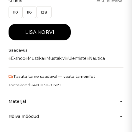
Suurus
Suurustabel
110
116
128
LISA KORVI
Saadavus
E-shop
Mustika
Mustakivi
Ülemiste
Nautica
Tasuta tarne saadaval — vaata tarneinfot
Tootekood
12460030-91609
Materjal
Rõiva mõõdud