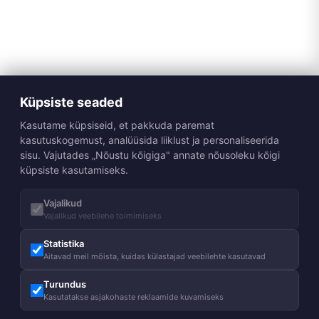
Küpsiste seaded
Kasutame küpsiseid, et pakkuda paremat
kasutuskogemust, analüüsida liiklust ja personaliseerida
sisu. Vajutades „Nõustu kõigiga" annate nõusoleku kõigi
küpsiste kasutamiseks.
Vajalikud
Vajalikud veebilehe toimimiseks
Statistika
Aitavad meil mõista, kuidas külastajad veebilehte kasutavad
Turundus
Kasutatakse asjakohaste reklaamide kuvamiseks