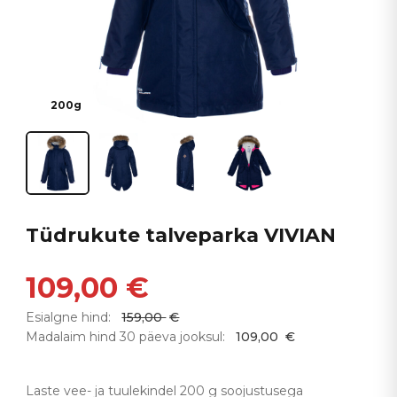
200g
Tüdrukute talveparka VIVIAN
109,00
€
Esialgne hind:
159,00
€
Madalaim hind 30 päeva jooksul:
109,00
€
Laste vee- ja tuulekindel 200 g soojustusega