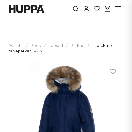
Avaleht
/
Pood
/
Lapsed
/
Parkad
/
Tüdrukute
talveparka VIVIAN