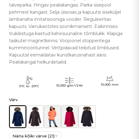
talveparka. Hingav pealiskangas. Parka sisepool
pehmest kangast. Selja ülaosas ja kapuutsi siseküljel
lambanaha imitatsiooniga vooder. Reguleeritav
kapuuts. Varrukaotstes soonikmansett. Esikinnises
trukiliistuga kaetud kahesuunaline tõmblukk. Klapiga
taskutel magnetkinnis. Vööjoonel stopperitega
kumminööritunnel. Vettpidavad teibitud õmblused.
Kapuutsil eemaldatav kunstkarusnahast ääris.
Pealiskangal helkurdetailid.
10,000 mm
10,000 g/m²/24h
0°C to -20°C
Värv
Näita kõiki värve (21)