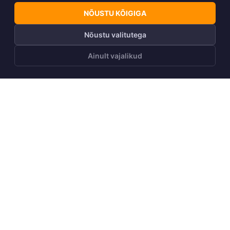
NÕUSTU KÕIGIGA
Nõustu valitutega
Ainult vajalikud
LISA OSTUKORVI
Telli Huppa uudiskiri
Telli