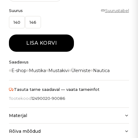
Suurus
Suurustabel
140
146
LISA KORVI
Saadavus
E-shop
Mustika
Mustakivi
Ülemiste
Nautica
Tasuta tarne saadaval — vaata tarneinfot
Tootekood
12490020-90086
Materjal
Rõiva mõõdud