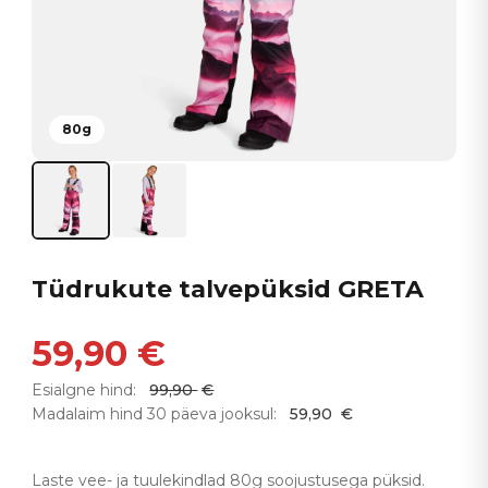
80g
Tüdrukute talvepüksid GRETA
59,90
€
Esialgne hind:
99,90
€
Madalaim hind 30 päeva jooksul:
59,90
€
Laste vee- ja tuulekindlad 80g soojustusega püksid.