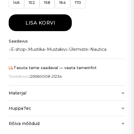
146
152
158
164
170
LISA KORVI
Saadavus
E-shop
Mustika
Mustakivi
Ülemiste
Nautica
Tasuta tarne saadaval — vaata tarneinfot
Tootekood
26560008-21234
Materjal
HuppaTec
Rõiva mõõdud