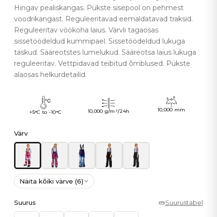
Hingav pealiskangas. Pükste sisepool on pehmest
voodrikangast. Reguleeritavad eemaldatavad traksid.
Reguleeritav vöökoha laius. Värvli tagaosas
sissetöödeldud kummipael. Sissetöödeldud lukuga
taskud. Sääreotstes lumelukud. Sääreotsa laius lukuga
reguleeritav. Vettpidavad teibitud õmblused. Pükste
alaosas helkurdetailid.
10,000 mm
10,000 g/m²/24h
+5°C to -10°C
Värv
Näita kõiki värve (6)
Suurus
Suurustabel