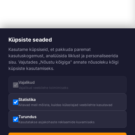
Küpsiste seaded
Kasutame küpsiseid, et pakkuda paremat
kasutuskogemust, analüüsida liiklust ja personaliseerida
sisu. Vajutades „Nõustu kõigiga" annate nõusoleku kõigi
küpsiste kasutamiseks.
Vajalikud
Vajalikud veebilehe toimimiseks
Statistika
Aitavad meil mõista, kuidas külastajad veebilehte kasutavad
Turundus
Kasutatakse asjakohaste reklaamide kuvamiseks