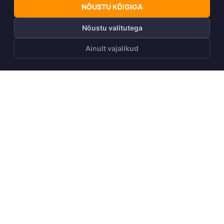
NÕUSTU KÕIGIGA
Nõustu valitutega
Ainult vajalikud
LISA OSTUKORVI
Telli Huppa uudiskiri
Telli