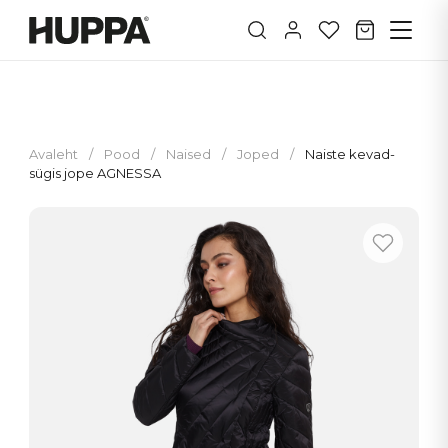
Avaleht
/
Pood
/
Naised
/
Joped
/
Naiste kevad-
sügis jope AGNESSA