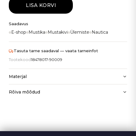
LISA KORVI
Saadavus
E-shop
Mustika
Mustakivi
Ülemiste
Nautica
Tasuta tarne saadaval — vaata tarneinfot
Tootekood
18478017-90009
Materjal
Rõiva mõõdud