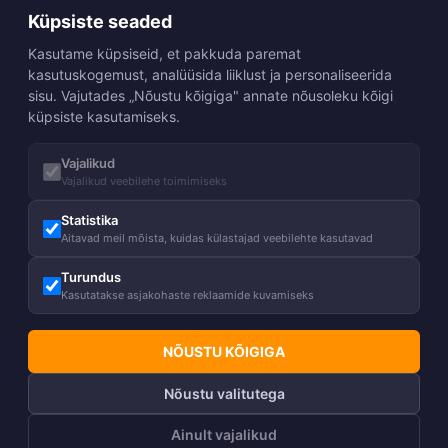
Küpsiste seaded
Kasutame küpsiseid, et pakkuda paremat
kasutuskogemust, analüüsida liiklust ja personaliseerida
sisu. Vajutades „Nõustu kõigiga" annate nõusoleku kõigi
küpsiste kasutamiseks.
Vajalikud
Vajalikud veebilehe toimimiseks
Statistika
Aitavad meil mõista, kuidas külastajad veebilehte kasutavad
Turundus
Kasutatakse asjakohaste reklaamide kuvamiseks
NÕUSTU KÕIGIGA
Nõustu valitutega
Ainult vajalikud