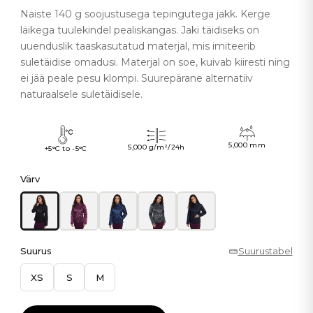
Naiste 140 g soojustusega tepingutega jakk. Kerge
läikega tuulekindel pealiskangas. Jaki täidiseks on
uuenduslik taaskasutatud materjal, mis imiteerib
suletäidise omadusi. Materjal on soe, kuivab kiiresti ning
ei jää peale pesu klompi. Suurepärane alternatiiv
naturaalsele suletäidisele.
5,000 mm
5,000 g/m²/24h
+5°C to -5°C
Värv
Suurus
Suurustabel
XS
S
M