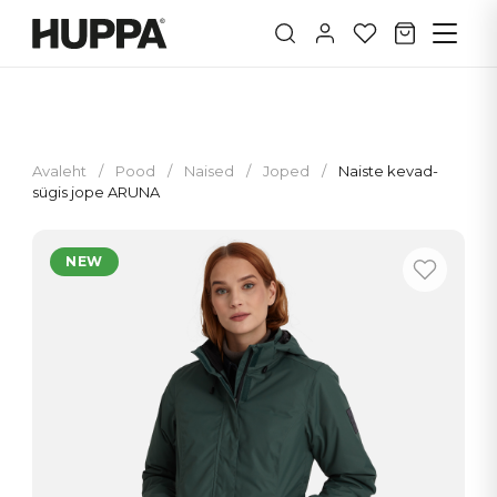
Avaleht
/
Pood
/
Naised
/
Joped
/
Naiste kevad-
sügis jope ARUNA
NEW