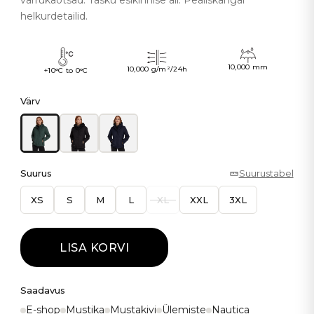
varrukaotsad. Tasku esikinnise all. Pealiskangal
helkurdetailid.
10,000 mm
10,000 g/m²/24h
+10°C to 0°C
Värv
Suurus
Suurustabel
XS
S
M
L
XL
XXL
3XL
LISA KORVI
Saadavus
E-shop
Mustika
Mustakivi
Ülemiste
Nautica