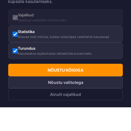
küpsiste kasutamiseks.
Vajalikud
Vajalikud veebilehe toimimiseks
Statistika
Aitavad meil mõista, kuidas külastajad veebilehte kasutavad
Turundus
Kasutatakse asjakohaste reklaamide kuvamiseks
NÕUSTU KÕIGIGA
Nõustu valitutega
Ainult vajalikud
LISA OSTUKORVI