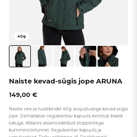
40g
Naiste kevad-sügis jope ARUNA
149,00
€
Naiste vee-ja tuulekindel 40g soojustusega kevad-sügis
jope. Eemaldatav reguleeritav kapuuts kinnitub kraele
lukuga. Allääres sissetöödeldud stopperitega
kumminööritunnel. Reguleeritav kapuuts ja