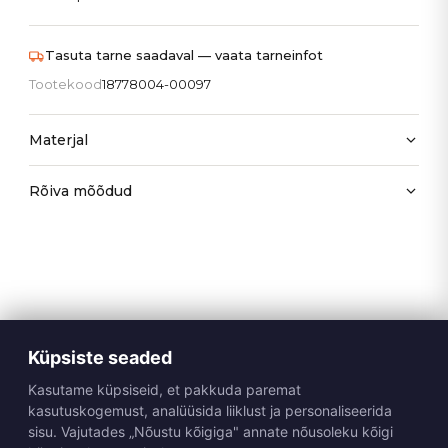
Tasuta tarne saadaval — vaata tarneinfot
Tootekood
18778004-00097
Materjal
Rõiva mõõdud
Küpsiste seaded
Kasutame küpsiseid, et pakkuda paremat
kasutuskogemust, analüüsida liiklust ja personaliseerida
sisu. Vajutades „Nõustu kõigiga" annate nõusoleku kõigi