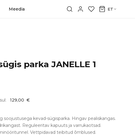
Meedia
ET
sügis parka JANELLE 1
sul:
129,00
€
0 g soojustusega kevad-sügisparka. Hingav pealiskangas.
ikangast. Reguleeritav kapuuts ja varrukaotsad.
inööritunnel. Vettpidavad teibitud õmblused.