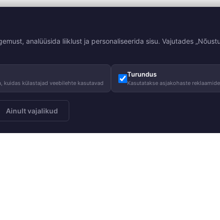
st, analüüsida liiklust ja personaliseerida sisu. Vajutades „Nõustu
Turundus
, kuidas külastajad veebilehte kasutavad
Kasutatakse asjakohaste reklaamid
Ainult vajalikud
Meist
Juhised
Telli
Meie lugu
Hooldusjuhi