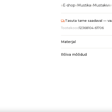
E-shop
Mustika
Mustakivi
Tasuta tarne saadaval — vaa
Tootekood
12368104-61706
Materjal
Rõiva mõõdud