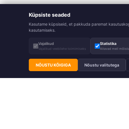
Küpsiste seaded
Kasutame küpsiseid, et pakkuda paremat kasutuskogemu
kasutamiseks.
Vajalikud
Statistika
Vajalikud veebilehe toimimiseks
Aitavad meil mõista
NÕUSTU KÕIGIGA
Nõustu valitutega
Telli Huppa uudiskiri