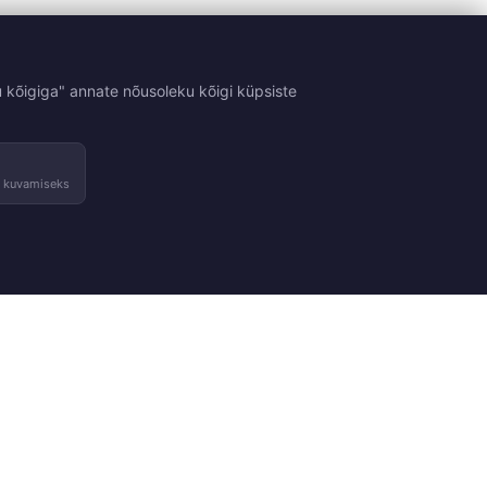
 kõigiga" annate nõusoleku kõigi küpsiste
e kuvamiseks
Tingimused
Kontakt
sed
Tagastused ja vahetused
Võta ühendust