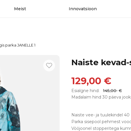
Meist
Innovatsioon
gis parka JANELLE 1
Naiste kevad-
129,00
€
Esialgne hind:
145,00
€
Madalaim hind 30 päeva jook
Naiste vee- ja tuulekindel 4
Parka sisepool pehmest voodr
Vööjoonel stopperitega kumm