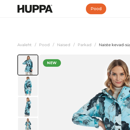
Pood
Avaleht
/
Pood
/
Naised
/
Parkad
/
Naiste kevad-sü
NEW