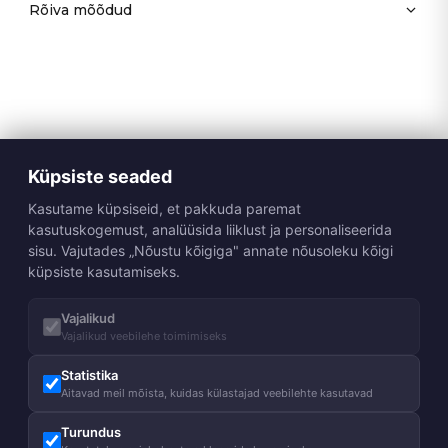
Rõiva mõõdud
Küpsiste seaded
Kasutame küpsiseid, et pakkuda paremat
kasutuskogemust, analüüsida liiklust ja personaliseerida
sisu. Vajutades „Nõustu kõigiga" annate nõusoleku kõigi
küpsiste kasutamiseks.
Vajalikud
Vajalikud veebilehe toimimiseks
Statistika
Aitavad meil mõista, kuidas külastajad veebilehte kasutavad
Turundus