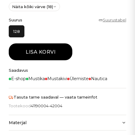
Näita kõiki värve (18)
Suurus
Suurustabel
128
LISA KORVI
Saadavus
E-shop
Mustika
Mustakivi
Ülemiste
Nautica
Tasuta tarne saadaval — vaata tarneinfot
Tootekood
41190004-42004
Materjal