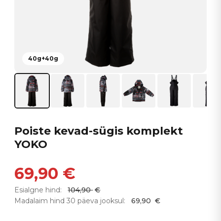
40g+40g
Poiste kevad-sügis komplekt
YOKO
69,90
€
Esialgne hind:
104,90
€
Madalaim hind 30 päeva jooksul:
69,90
€