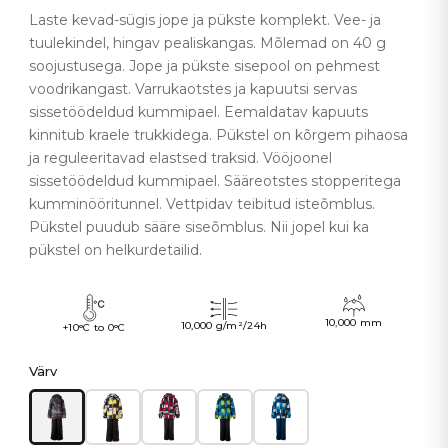
Laste kevad-sügis jope ja pükste komplekt. Vee- ja
tuulekindel, hingav pealiskangas. Mõlemad on 40 g
soojustusega. Jope ja pükste sisepool on pehmest
voodrikangast. Varrukaotstes ja kapuutsi servas
sissetöödeldud kummipael. Eemaldatav kapuuts
kinnitub kraele trukkidega. Pükstel on kõrgem pihaosa
ja reguleeritavad elastsed traksid. Vööjoonel
sissetöödeldud kummipael. Sääreotstes stopperitega
kumminööritunnel. Vettpidav teibitud isteõmblus.
Pükstel puudub sääre siseõmblus. Nii jopel kui ka
pükstel on helkurdetailid.
10,000 mm
10,000 g/m²/24h
+10°C to 0°C
Värv