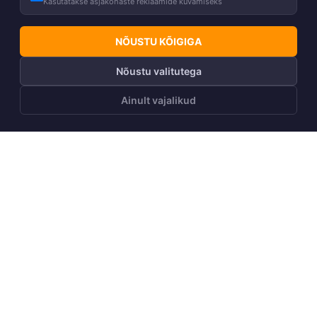
Kasutatakse asjakohaste reklaamide kuvamiseks
NÕUSTU KÕIGIGA
Nõustu valitutega
Ainult vajalikud
LISA OSTUKORVI
Telli Huppa uudiskiri