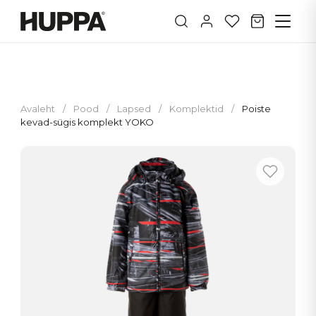
Avaleht
/
Pood
/
Lapsed
/
Komplektid
/
Poiste
kevad-sügis komplekt YOKO