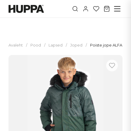
Avaleht
/
Pood
/
Lapsed
/
Joped
/
Poiste jope ALFA