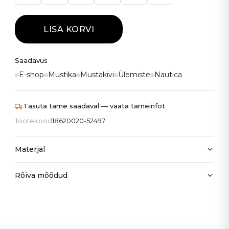
LISA KORVI
Saadavus
E-shop
Mustika
Mustakivi
Ülemiste
Nautica
Tasuta tarne saadaval — vaata tarneinfot
Tootekood
18620020-52497
Materjal
Rõiva mõõdud