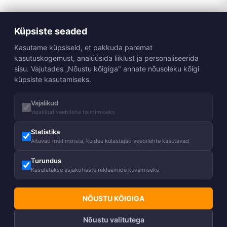
Küpsiste seaded
Kasutame küpsiseid, et pakkuda paremat
kasutuskogemust, analüüsida liiklust ja personaliseerida
sisu. Vajutades „Nõustu kõigiga" annate nõusoleku kõigi
küpsiste kasutamiseks.
Vajalikud
Vajalikud veebilehe toimimiseks
Statistika
Aitavad meil mõista, kuidas külastajad veebilehte kasutavad
Turundus
Kasutatakse asjakohaste reklaamide kuvamiseks
NÕUSTU KÕIGIGA
Nõustu valitutega