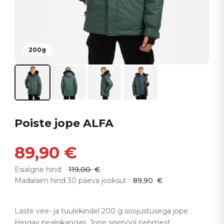
200g
Poiste jope ALFA
89,90
€
Esialgne hind:
119,00
€
Madalaim hind 30 päeva jooksul:
89,90
€
Laste vee- ja tuulekindel 200 g soojustusega jope.
Hingav pealiskangas. Jope sisepool pehmest