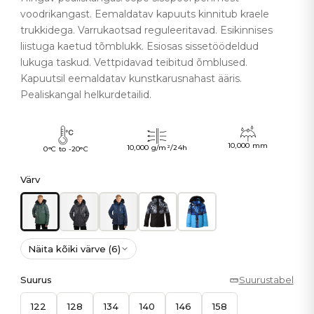
voodrikangast. Eemaldatav kapuuts kinnitub kraele
trukkidega. Varrukaotsad reguleeritavad. Esikinnises
liistuga kaetud tõmblukk. Esiosas sissetöödeldud
lukuga taskud. Vettpidavad teibitud õmblused.
Kapuutsil eemaldatav kunstkarusnahast ääris.
Pealiskangal helkurdetailid.
10,000 mm
10,000 g/m²/24h
0°C to -20°C
Värv
Näita kõiki värve (6)
Suurus
Suurustabel
122
128
134
140
146
158