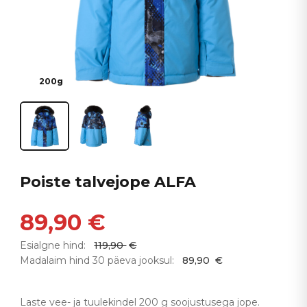
200g
Poiste talvejope ALFA
89,90
€
Esialgne hind:
119,90
€
Madalaim hind 30 päeva jooksul:
89,90
€
Laste vee- ja tuulekindel 200 g soojustusega jope.