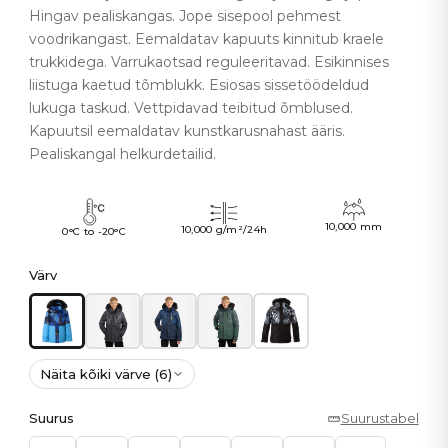
Hingav pealiskangas. Jope sisepool pehmest
voodrikangast. Eemaldatav kapuuts kinnitub kraele
trukkidega. Varrukaotsad reguleeritavad. Esikinnises
liistuga kaetud tõmblukk. Esiosas sissetöödeldud
lukuga taskud. Vettpidavad teibitud õmblused.
Kapuutsil eemaldatav kunstkarusnahast ääris.
Pealiskangal helkurdetailid.
10,000 mm
10,000 g/m²/24h
0°C to -20°C
Värv
Näita kõiki värve (6)
Suurus
Suurustabel