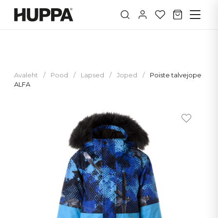
Avaleht
/
Pood
/
Lapsed
/
Joped
/
Poiste talvejope
ALFA