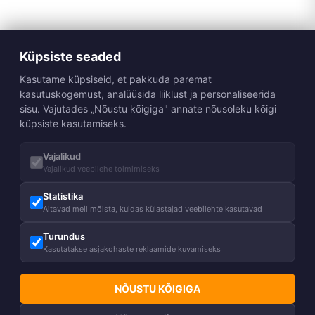
Küpsiste seaded
Kasutame küpsiseid, et pakkuda paremat
kasutuskogemust, analüüsida liiklust ja personaliseerida
sisu. Vajutades „Nõustu kõigiga" annate nõusoleku kõigi
küpsiste kasutamiseks.
Vajalikud
Vajalikud veebilehe toimimiseks
Statistika
Aitavad meil mõista, kuidas külastajad veebilehte kasutavad
Turundus
Kasutatakse asjakohaste reklaamide kuvamiseks
NÕUSTU KÕIGIGA