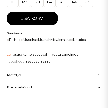
116
122
128
134
140
146
152
LISA KORVI
Saadavus
E-shop
Mustika
Mustakivi
Ülemiste
Nautica
Tasuta tarne saadaval — vaata tarneinfot
Tootekood
18620020-32386
Materjal
Rõiva mõõdud