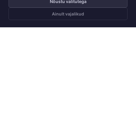
Nõustu valitutega
Ainult vajalikud
LISA OSTUKORVI
Telli Huppa uudiskiri
Telli
Meist
Meie lugu
Juhised