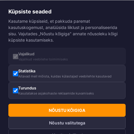
Küpsiste seaded
Kasutame küpsiseid, et pakkuda paremat
kasutuskogemust, analüüsida liiklust ja personaliseerida
sisu. Vajutades „Nõustu kõigiga" annate nõusoleku kõigi
küpsiste kasutamiseks.
Vajalikud
Vajalikud veebilehe toimimiseks
Statistika
Aitavad meil mõista, kuidas külastajad veebilehte kasutavad
Turundus
Kasutatakse asjakohaste reklaamide kuvamiseks
NÕUSTU KÕIGIGA
Nõustu valitutega