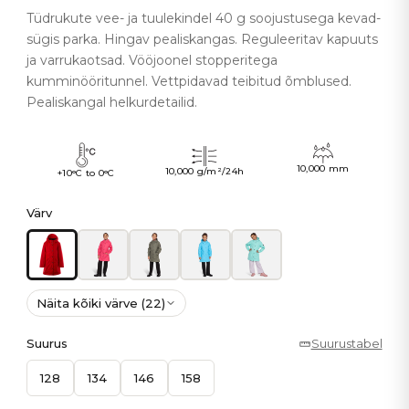
Tüdrukute vee- ja tuulekindel 40 g soojustusega kevad-
sügis parka. Hingav pealiskangas. Reguleeritav kapuuts
ja varrukaotsad. Vööjoonel stopperitega
kumminööritunnel. Vettpidavad teibitud õmblused.
Pealiskangal helkurdetailid.
10,000 mm
10,000 g/m²/24h
+10°C to 0°C
Värv
Näita kõiki värve (22)
Suurus
Suurustabel
128
134
146
158