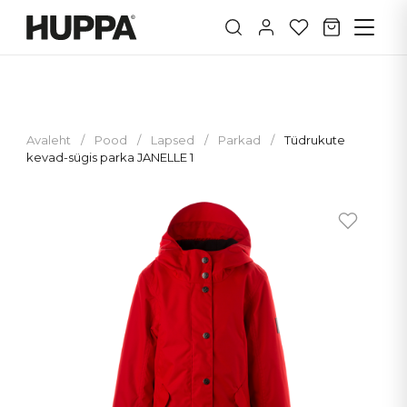
Avaleht
/
Pood
/
Lapsed
/
Parkad
/
Tüdrukute
kevad-sügis parka JANELLE 1