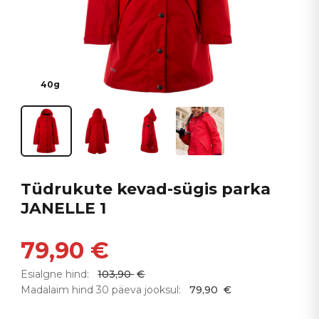
40g
Tüdrukute kevad-sügis parka
JANELLE 1
79,90
€
Esialgne hind:
103,90
€
Madalaim hind 30 päeva jooksul:
79,90
€