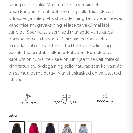
suurepärane valik! Mantli tuule- ja veekindel
pealiskangas on eriti pehme ning selle täidiseks on
udusuled ja suled. Fliisist vooder ning taftvooder teevad
kandmise mugavaks ning ei lase talvekülmal läbi
tungida. Soonikust sisemised mansetid varrukates
hoiavad sooja ja kuivana. Parimaks nähtavuseks
pimedal ajal on mantlile lisatud helkurdetailid ning
varrukat kaunistab helkuraplikatsioon. Eemaldatav
kapuuts on turvaline - see on kinnijäämise vältimiseks
kinnitatud trukkidega ning selle naturaalsest karvast äär
on samuti eemaldatav. Mantli esitaskud on varustatud
lukuga.
5,000 mm
5,000 g/m²/24h
-5°C to -30°C
Värv