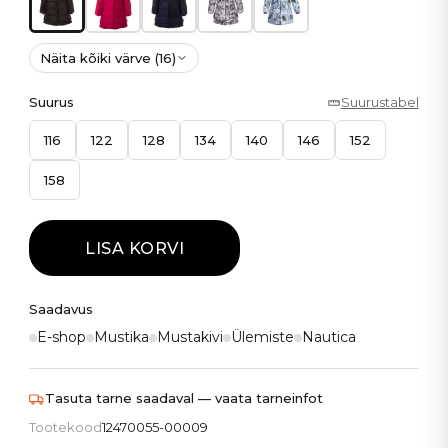
Näita kõiki värve (16)
Suurus
Suurustabel
116
122
128
134
140
146
152
158
LISA KORVI
Saadavus
E-shop
Mustika
Mustakivi
Ülemiste
Nautica
Tasuta tarne saadaval — vaata tarneinfot
Tootekood
12470055-00009