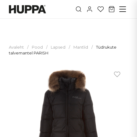
Avaleht
/
Pood
/
Lapsed
/
Mantlid
/
Tüdrukute
talvemantel PARISH