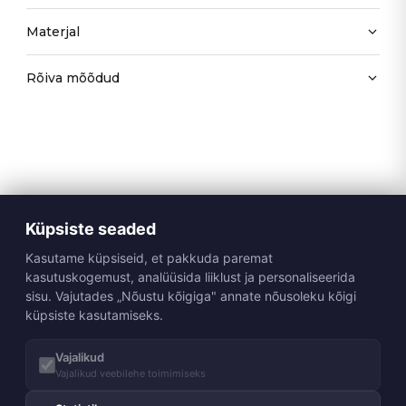
Materjal
Rõiva mõõdud
Küpsiste seaded
Kasutame küpsiseid, et pakkuda paremat
kasutuskogemust, analüüsida liiklust ja personaliseerida
sisu. Vajutades „Nõustu kõigiga" annate nõusoleku kõigi
küpsiste kasutamiseks.
Vajalikud
Vajalikud veebilehe toimimiseks