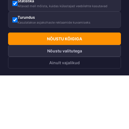
Statistika
Aitavad meil mõista, kuidas külastajad veebilehte kasutavad
Turundus
Kasutatakse asjakohaste reklaamide kuvamiseks
NÕUSTU KÕIGIGA
Nõustu valitutega
Ainult vajalikud
LISA OSTUKORVI