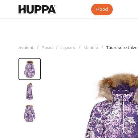
Pood
Avaleht
/
Pood
/
Lapsed
/
Mantlid
/
Tüdrukute talv