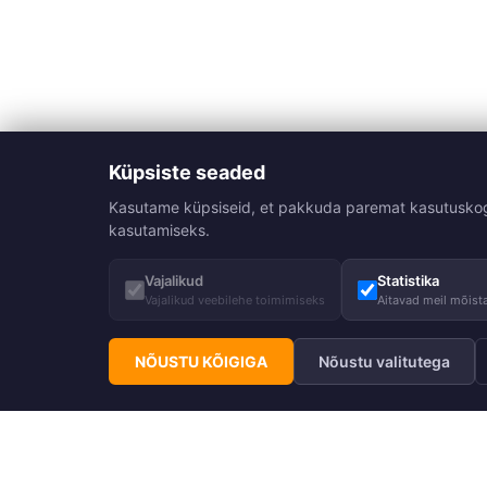
Küpsiste seaded
Kasutame küpsiseid, et pakkuda paremat kasutuskogemu
kasutamiseks.
Vajalikud
Statistika
Vajalikud veebilehe toimimiseks
Aitavad meil mõista
NÕUSTU KÕIGIGA
Nõustu valitutega