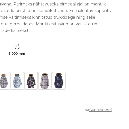
uivana. Parimaks nähtavuseks pimedal ajal on mantlile
arrukat kaunistab helkuraplikatsioon. Eemaldatav kapuuts
mise vältimiseks kinnitatud trukkidega ning selle
amuti eemaldatav. Mantli esitaskud on varustatud
made kaitseks!
h
5,000 mm
Suurustabel