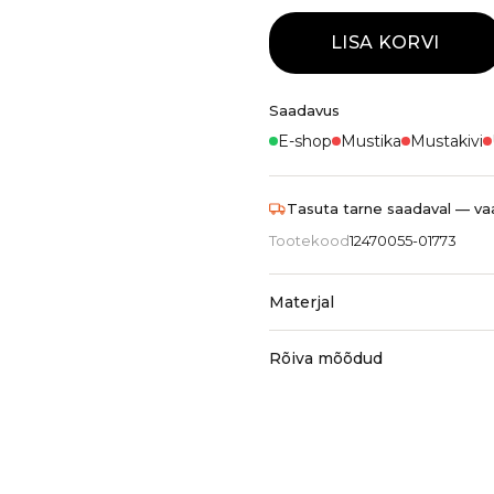
LISA KORVI
Saadavus
E-shop
Mustika
Mustakivi
Tasuta tarne saadaval — vaa
Tootekood
12470055-01773
Materjal
Rõiva mõõdud