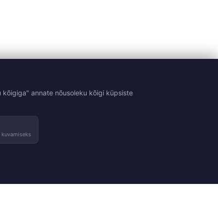
 kõigiga" annate nõusoleku kõigi küpsiste
e kuvamiseks