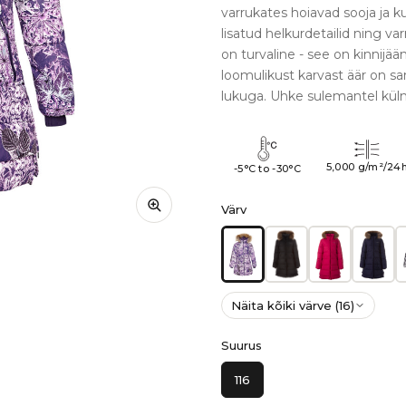
varrukates hoiavad sooja ja k
lisatud helkurdetailid ning v
on turvaline - see on kinnijää
loomulikust karvast äär on s
lukuga. Uhke sulemantel kül
5,000 g/m²/24
-5°C to -30°C
Värv
Näita kõiki värve (16)
Suurus
116