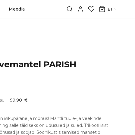
Meedia
ET
lvemantel PARISH
sul:
99,90
€
 isikupärane ja mõnus! Mantli tuule- ja veekindel
ng selle täidiseks on udusuled ja suled. Trikoofliisist
õnusad ja soojad. Soonikust sisemised mansetid