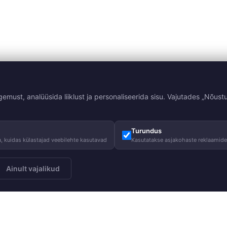
st, analüüsida liiklust ja personaliseerida sisu. Vajutades „Nõustu
Turundus
, kuidas külastajad veebilehte kasutavad
Kasutatakse asjakohaste reklaamid
Ainult vajalikud