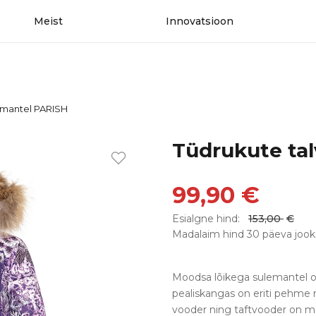
Meist
Innovatsioon
emantel PARISH
Tüdrukute ta
99,90
€
Esialgne hind:
153,00
€
Madalaim hind 30 päeva jook
Moodsa lõikega sulemantel on
pealiskangas on eriti pehme ni
vooder ning taftvooder on m