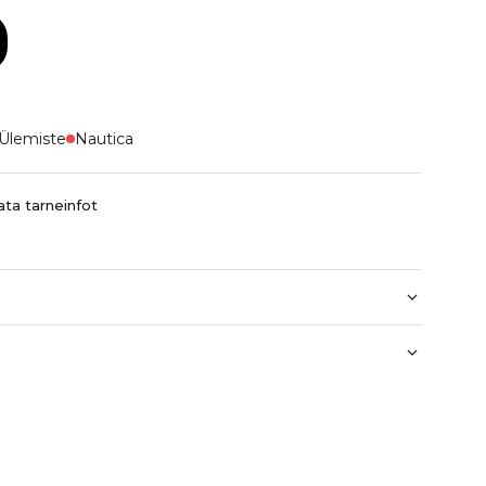
Ülemiste
Nautica
ta tarneinfot