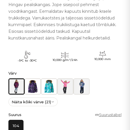
Hingav pealiskangas. Jope sisepool pehmest
voodrikangast. Eemaldatav kapuuts kinnitub kraele
trukkidega. Varrukaotstes ja taljeosas sissetöödeldud
kummipael. Esikinnises trukiliistuga kaetud tõmblukk.
Esiosas sissetöödeldud taskud. Kapuutsil
kunstkarusnahast ääris. Pealiskangal helkurdetailid.
10,000 mm
10,000 g/m²/24h
-5°C to -30°C
Värv
Näita kõiki värve (21)
Suurus
Suurustabel
104