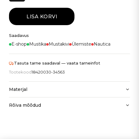
LISA KORVI
Saadavus
E-shop
Mustika
Mustakivi
Ülemiste
Nautica
Tasuta tarne saadaval — vaata tarneinfot
Tootekood
18420030-34563
Materjal
Rõiva mõõdud