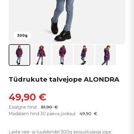
300g
Tüdrukute talvejope ALONDRA
49,90
€
Esialgne hind:
81,90
€
Madalaim hind 30 päeva jooksul:
49,90
€
Laste vee- ja tuulekindel 300g soojustusega jope.