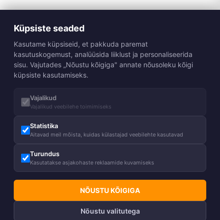
Küpsiste seaded
Kasutame küpsiseid, et pakkuda paremat
kasutuskogemust, analüüsida liiklust ja personaliseerida
sisu. Vajutades „Nõustu kõigiga" annate nõusoleku kõigi
küpsiste kasutamiseks.
Vajalikud
Vajalikud veebilehe toimimiseks
Statistika
Aitavad meil mõista, kuidas külastajad veebilehte kasutavad
Turundus
Kasutatakse asjakohaste reklaamide kuvamiseks
NÕUSTU KÕIGIGA
Nõustu valitutega