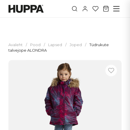
Avaleht
/
Pood
/
Lapsed
/
Joped
/
Tüdrukute
talvejope ALONDRA