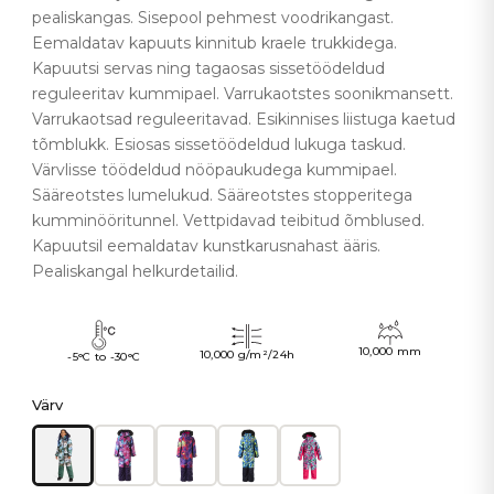
pealiskangas. Sisepool pehmest voodrikangast.
Eemaldatav kapuuts kinnitub kraele trukkidega.
Kapuutsi servas ning tagaosas sissetöödeldud
reguleeritav kummipael. Varrukaotstes soonikmansett.
Varrukaotsad reguleeritavad. Esikinnises liistuga kaetud
tõmblukk. Esiosas sissetöödeldud lukuga taskud.
Värvlisse töödeldud nööpaukudega kummipael.
Sääreotstes lumelukud. Sääreotstes stopperitega
kumminööritunnel. Vettpidavad teibitud õmblused.
Kapuutsil eemaldatav kunstkarusnahast ääris.
Pealiskangal helkurdetailid.
10,000 mm
10,000 g/m²/24h
-5°C to -30°C
Värv