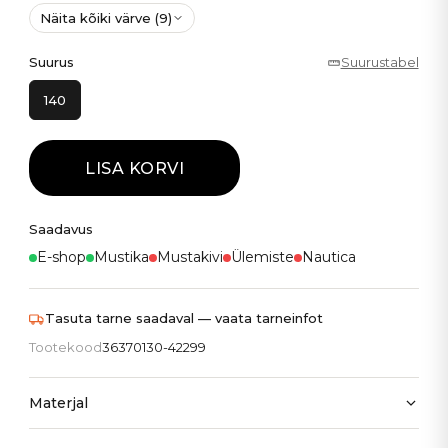
Näita kõiki värve (9)
Suurus
Suurustabel
140
LISA KORVI
Saadavus
E-shop
Mustika
Mustakivi
Ülemiste
Nautica
Tasuta tarne saadaval — vaata tarneinfot
Tootekood
36370130-42299
Materjal