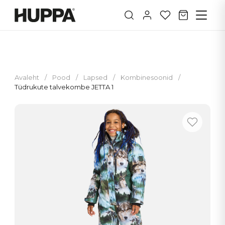
Avaleht
/
Pood
/
Lapsed
/
Kombinesoonid
/
Tüdrukute talvekombe JETTA 1