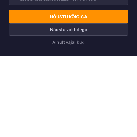
NÕUSTU KÕIGIGA
Nõustu valitutega
Ainult vajalikud
LISA OSTUKORVI
Telli Huppa uudiskiri