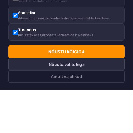
Vajalikud veebilehe toimimiseks
Statistika
Aitavad meil mõista, kuidas külastajad veebilehte kasutavad
Turundus
Kasutatakse asjakohaste reklaamide kuvamiseks
NÕUSTU KÕIGIGA
Nõustu valitutega
Ainult vajalikud
LISA OSTUKORVI