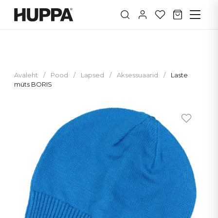
Avaleht
/
Pood
/
Lapsed
/
Aksessuaarid
/
Laste
müts BORIS