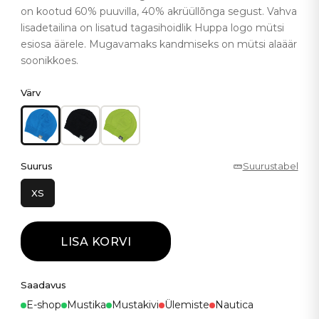
on kootud 60% puuvilla, 40% akrüüllõnga segust. Vahva
lisadetailina on lisatud tagasihoidlik Huppa logo mütsi
esiosa äärele. Mugavamaks kandmiseks on mütsi alaäär
soonikkoes.
Värv
Suurus
Suurustabel
XS
LISA KORVI
Saadavus
E-shop
Mustika
Mustakivi
Ülemiste
Nautica