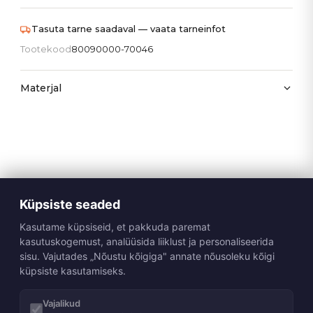
Tasuta tarne saadaval — vaata tarneinfot
Tootekood
80090000-70046
Materjal
Küpsiste seaded
Kasutame küpsiseid, et pakkuda paremat
kasutuskogemust, analüüsida liiklust ja personaliseerida
sisu. Vajutades „Nõustu kõigiga" annate nõusoleku kõigi
küpsiste kasutamiseks.
Vajalikud