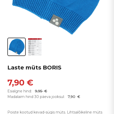
Laste müts BORIS
7,90
€
Esialgne hind:
9,95
€
Madalaim hind 30 päeva jooksul:
7,90
€
Poiste kootud kevad-sügis müts. Lihtsalõikeline müts