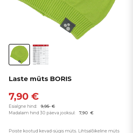
Laste müts BORIS
7,90
€
Esialgne hind:
9,95
€
Madalaim hind 30 päeva jooksul:
7,90
€
Poiste kootud kevad-sügis müts. Lihtsalõikeline müts