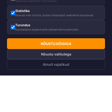
Vajalikud veebilehe toimimiseks
Statistika
Aitavad meil mõista, kuidas külastajad veebilehte kasutavad
Turundus
Kasutatakse asjakohaste reklaamide kuvamiseks
NÕUSTU KÕIGIGA
Nõustu valitutega
Ainult vajalikud
LISA OSTUKORVI