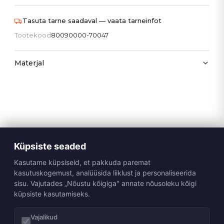
Tasuta tarne saadaval — vaata tarneinfot
Tootekood
80090000-70047
Materjal
Küpsiste seaded
Kasutame küpsiseid, et pakkuda paremat
kasutuskogemust, analüüsida liiklust ja personaliseerida
sisu. Vajutades „Nõustu kõigiga" annate nõusoleku kõigi
küpsiste kasutamiseks.
Vajalikud