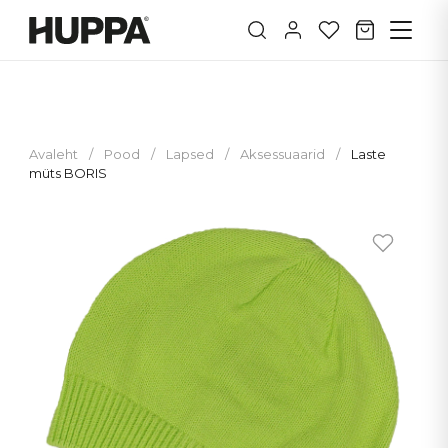
Avaleht
/
Pood
/
Lapsed
/
Aksessuaarid
/
Laste
müts BORIS