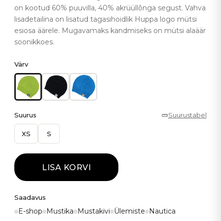
on kootud 60% puuvilla, 40% akrüüllõnga segust. Vahva
lisadetailina on lisatud tagasihoidlik Huppa logo mütsi
esiosa äärele. Mugavamaks kandmiseks on mütsi alaäär
soonikkoes.
Värv
Suurus
Suurustabel
XS
S
LISA KORVI
Saadavus
E-shop
Mustika
Mustakivi
Ülemiste
Nautica