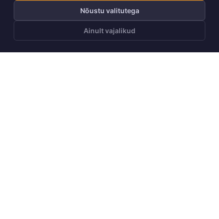
Nõustu valitutega
Ainult vajalikud
LISA OSTUKORVI
Telli Huppa uudiskiri
Telli
Meist