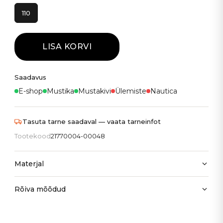
110
LISA KORVI
Saadavus
E-shop
Mustika
Mustakivi
Ülemiste
Nautica
Tasuta tarne saadaval — vaata tarneinfot
Tootekood
21770004-00048
Materjal
Rõiva mõõdud