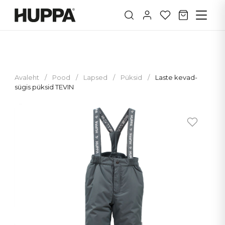
Avaleht
/
Pood
/
Lapsed
/
Püksid
/
Laste kevad-
sügis püksid TEVIN