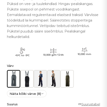
Püksid on vee- ja tuulekindlad. Hingav pealiskangas.
Pükste sisepool on pehmest voodrikangast.
Eemaldatavad reguleeritavad elastsed traksid. Värvlisse
töödeldud lai kummipael. Sääreotstes stopperitega
kumminööritunnel. Vettpidav teibitud isteõmblus.
Pükstel puudub sääre siseõmblus. Pealiskangal
helkurdetailid.
10,000 mm
10,000 g/m²/24h
+5°C to -5°C
Värv
Näita kõiki värve (8)
Suurus
Suurustabel