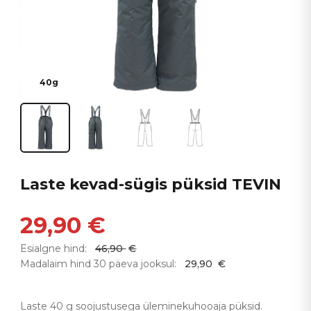
40g
Laste kevad-sügis püksid TEVIN
29,90
€
Esialgne hind:
46,90
€
Madalaim hind 30 päeva jooksul:
29,90
€
Laste 40 g soojustusega üleminekuhooaja püksid.