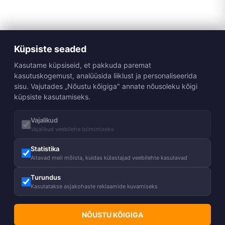
Küpsiste seaded
Kasutame küpsiseid, et pakkuda paremat
kasutuskogemust, analüüsida liiklust ja personaliseerida
sisu. Vajutades „Nõustu kõigiga" annate nõusoleku kõigi
küpsiste kasutamiseks.
Vajalikud
Vajalikud veebilehe toimimiseks
Statistika
Aitavad meil mõista, kuidas külastajad veebilehte kasutavad
Turundus
Kasutatakse asjakohaste reklaamide kuvamiseks
NÕUSTU KÕIGIGA