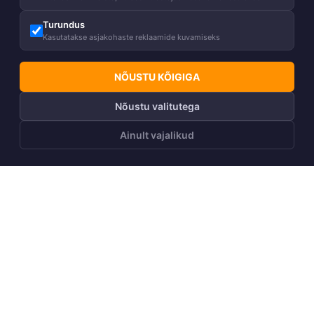
Turundus
Kasutatakse asjakohaste reklaamide kuvamiseks
NÕUSTU KÕIGIGA
Nõustu valitutega
Ainult vajalikud
LISA OSTUKORVI