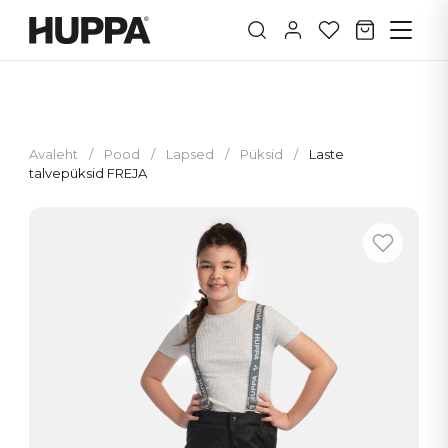
Avaleht
/
Pood
/
Lapsed
/
Püksid
/
Laste
talvepüksid FREJA