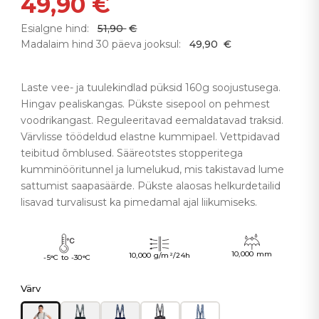
49,90
€
Esialgne hind:
51,90
€
Madalaim hind 30 päeva jooksul:
49,90
€
Laste vee- ja tuulekindlad püksid 160g soojustusega.
Hingav pealiskangas. Pükste sisepool on pehmest
voodrikangast. Reguleeritavad eemaldatavad traksid.
Värvlisse töödeldud elastne kummipael. Vettpidavad
teibitud õmblused. Sääreotstes stopperitega
kumminööritunnel ja lumelukud, mis takistavad lume
sattumist saapasäärde. Pükste alaosas helkurdetailid
lisavad turvalisust ka pimedamal ajal liikumiseks.
10,000 mm
10,000 g/m²/24h
-5°C to -30°C
Värv