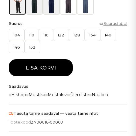
Suurus
Suurustabel
104
110
116
122
128
134
140
146
152
LISA KORVI
Saadavus
E-shop
Mustika
Mustakivi
Ülemiste
Nautica
Tasuta tarne saadaval — vaata tarneinfot
Tootekood
21700016-00009