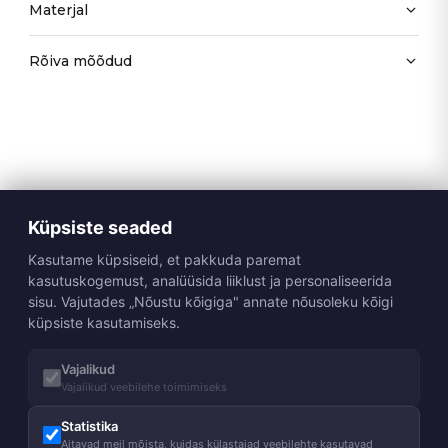
Materjal
Rõiva mõõdud
Küpsiste seaded
Kasutame küpsiseid, et pakkuda paremat
kasutuskogemust, analüüsida liiklust ja personaliseerida
sisu. Vajutades „Nõustu kõigiga" annate nõusoleku kõigi
küpsiste kasutamiseks.
Vajalikud
Vajalikud veebilehe toimimiseks
Statistika
Aitavad meil mõista, kuidas külastajad veebilehte kasutavad