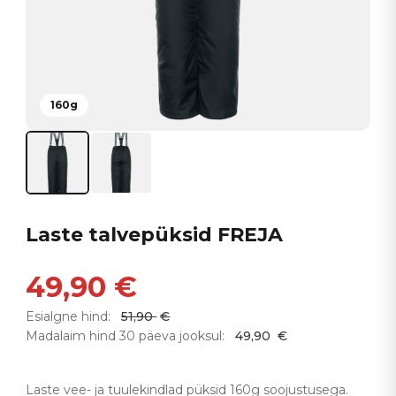
160g
Laste talvepüksid FREJA
49,90
€
Esialgne hind:
51,90
€
Madalaim hind 30 päeva jooksul:
49,90
€
Laste vee- ja tuulekindlad püksid 160g soojustusega.