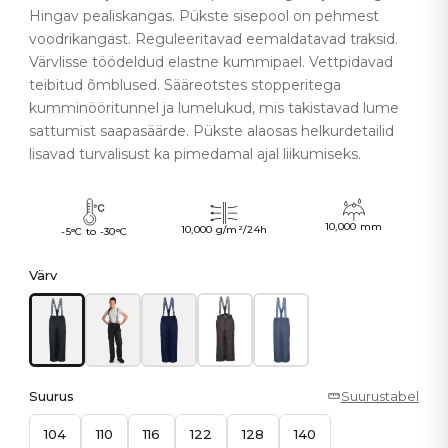
Hingav pealiskangas. Pükste sisepool on pehmest
voodrikangast. Reguleeritavad eemaldatavad traksid.
Värvlisse töödeldud elastne kummipael. Vettpidavad
teibitud õmblused. Sääreotstes stopperitega
kumminööritunnel ja lumelukud, mis takistavad lume
sattumist saapasäärde. Pükste alaosas helkurdetailid
lisavad turvalisust ka pimedamal ajal liikumiseks.
10,000 mm
10,000 g/m²/24h
-5°C to -30°C
Värv
Suurus
Suurustabel
104
110
116
122
128
140