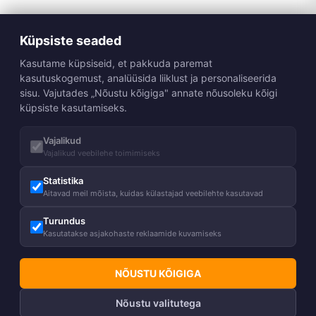
Küpsiste seaded
Kasutame küpsiseid, et pakkuda paremat
kasutuskogemust, analüüsida liiklust ja personaliseerida
sisu. Vajutades „Nõustu kõigiga" annate nõusoleku kõigi
küpsiste kasutamiseks.
Vajalikud
Vajalikud veebilehe toimimiseks
Statistika
Aitavad meil mõista, kuidas külastajad veebilehte kasutavad
Turundus
Kasutatakse asjakohaste reklaamide kuvamiseks
NÕUSTU KÕIGIGA
Nõustu valitutega