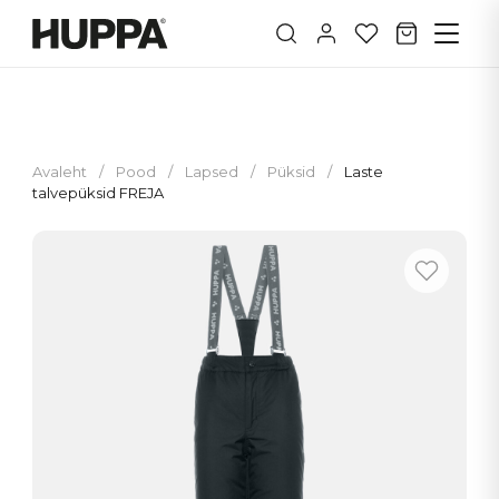
Avaleht
/
Pood
/
Lapsed
/
Püksid
/
Laste
talvepüksid FREJA