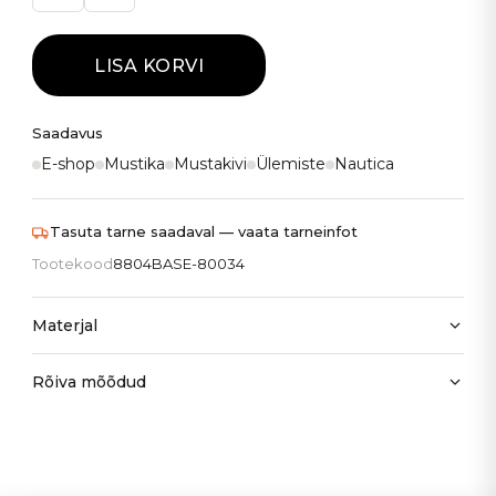
LISA KORVI
Saadavus
E-shop
Mustika
Mustakivi
Ülemiste
Nautica
Tasuta tarne saadaval — vaata tarneinfot
Tootekood
8804BASE-80034
Materjal
Rõiva mõõdud