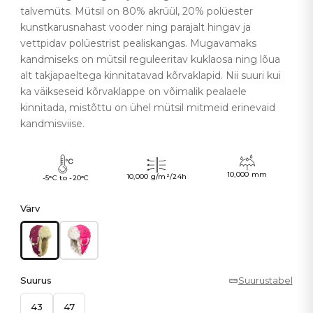
talvemüts. Mütsil on 80% akrüül, 20% polüester
kunstkarusnahast vooder ning parajalt hingav ja
vettpidav polüestrist pealiskangas. Mugavamaks
kandmiseks on mütsil reguleeritav kuklaosa ning lõua
alt takjapaeltega kinnitatavad kõrvaklapid. Nii suuri kui
ka väikseseid kõrvaklappe on võimalik pealaele
kinnitada, mistõttu on ühel mütsil mitmeid erinevaid
kandmisviise.
10,000 mm
10,000 g/m²/24h
-5°C to -20°C
Värv
Suurus
Suurustabel
43
47