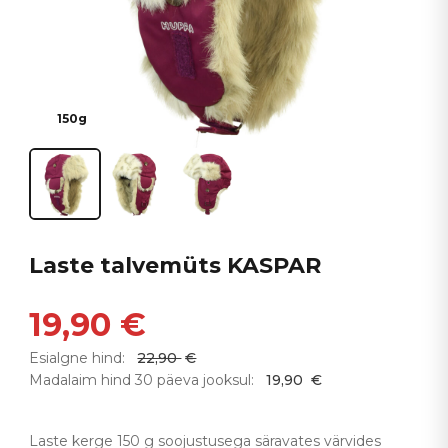
150g
Laste talvemüts KASPAR
19,90
€
Esialgne hind:
22,90
€
Madalaim hind 30 päeva jooksul:
19,90
€
Laste kerge 150 g soojustusega säravates värvides