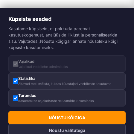
Küpsiste seaded
Kasutame küpsiseid, et pakkuda paremat
kasutuskogemust, analüüsida liiklust ja personaliseerida
sisu. Vajutades „Nõustu kõigiga" annate nõusoleku kõigi
küpsiste kasutamiseks.
Vajalikud
Vajalikud veebilehe toimimiseks
Statistika
Aitavad meil mõista, kuidas külastajad veebilehte kasutavad
Turundus
Kasutatakse asjakohaste reklaamide kuvamiseks
NÕUSTU KÕIGIGA
Nõustu valitutega