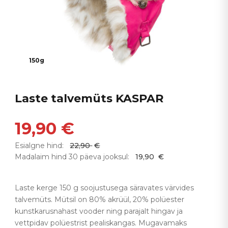
150g
Laste talvemüts KASPAR
19,90
€
Esialgne hind:
22,90
€
Madalaim hind 30 päeva jooksul:
19,90
€
Laste kerge 150 g soojustusega säravates värvides
talvemüts. Mütsil on 80% akrüül, 20% polüester
kunstkarusnahast vooder ning parajalt hingav ja
vettpidav polüestrist pealiskangas. Mugavamaks