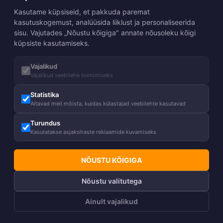
Kasutame küpsiseid, et pakkuda paremat
kasutuskogemust, analüüsida liiklust ja personaliseerida
sisu. Vajutades „Nõustu kõigiga" annate nõusoleku kõigi
küpsiste kasutamiseks.
Vajalikud
Vajalikud veebilehe toimimiseks
Statistika
Aitavad meil mõista, kuidas külastajad veebilehte kasutavad
Turundus
Kasutatakse asjakohaste reklaamide kuvamiseks
NÕUSTU KÕIGIGA
Nõustu valitutega
Ainult vajalikud