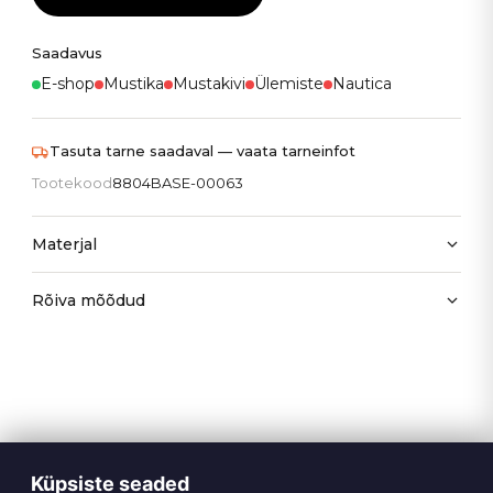
Saadavus
E-shop
Mustika
Mustakivi
Ülemiste
Nautica
Tasuta tarne saadaval — vaata tarneinfot
Tootekood
8804BASE-00063
Materjal
Rõiva mõõdud
Küpsiste seaded