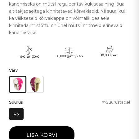
kandmiseks on mütsil reguleeritav kuklaosa ning lõua
alt takjapaeltega kinnitatavad kõrvaklapid. Nii suuri kui
ka väikseseid kõrvaklappe on võimalik pealaele
kinnitada, mistõttu on ühel mütsil mitmeid erinevaid
kandmisviise.
10,000 mm
10,000 g/m²/24h
-5°C to -30°C
Värv
Suurus
Suurustabel
43
LISA KORVI