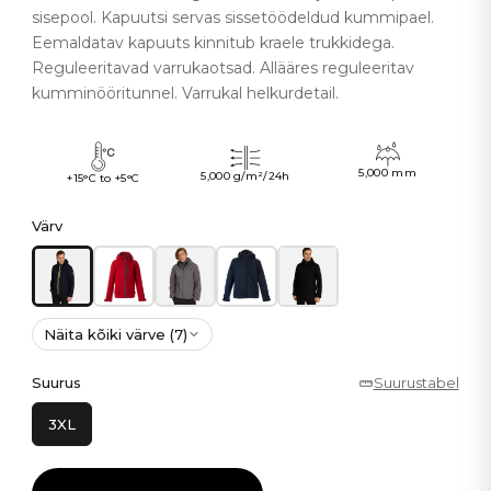
sisepool. Kapuutsi servas sissetöödeldud kummipael.
Eemaldatav kapuuts kinnitub kraele trukkidega.
Reguleeritavad varrukaotsad. Allääres reguleeritav
kumminööritunnel. Varrukal helkurdetail.
5,000 mm
5,000 g/m²/24h
+15°C to +5°C
Värv
Näita kõiki värve (7)
Suurus
Suurustabel
3XL