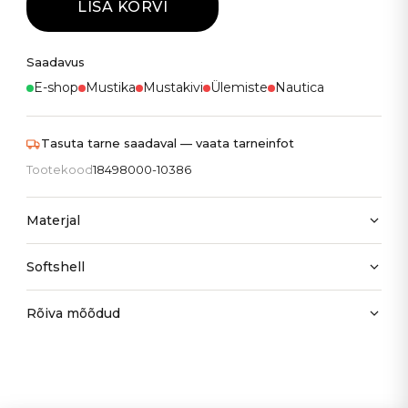
LISA KORVI
Saadavus
E-shop
Mustika
Mustakivi
Ülemiste
Nautica
Tasuta tarne saadaval — vaata tarneinfot
Tootekood
18498000-10386
Materjal
Softshell
Rõiva mõõdud