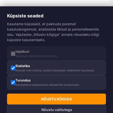
Küpsiste seaded
Kasutame küpsiseid, et pakkuda paremat
kasutuskogemust, analüüsida liiklust ja personaliseerida
sisu. Vajutades „Nõustu kõigiga" annate nõusoleku kõigi
küpsiste kasutamiseks.
Vajalikud
Vajalikud veebilehe toimimiseks
Statistika
Aitavad meil mõista, kuidas külastajad veebilehte kasutavad
Turundus
Kasutatakse asjakohaste reklaamide kuvamiseks
NÕUSTU KÕIGIGA
Nõustu valitutega