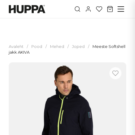
Avaleht
/
Pood
/
Mehed
/
Joped
/
Meeste Softshell
jakk AKIVA