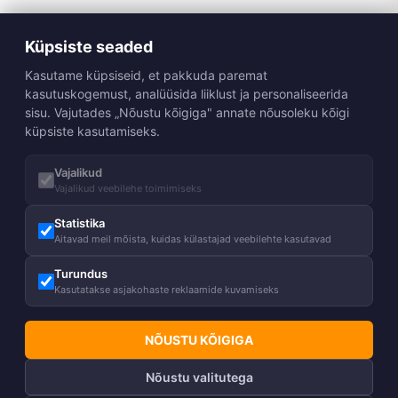
Küpsiste seaded
Kasutame küpsiseid, et pakkuda paremat
kasutuskogemust, analüüsida liiklust ja personaliseerida
sisu. Vajutades „Nõustu kõigiga" annate nõusoleku kõigi
küpsiste kasutamiseks.
Vajalikud
Vajalikud veebilehe toimimiseks
Statistika
Aitavad meil mõista, kuidas külastajad veebilehte kasutavad
Turundus
Kasutatakse asjakohaste reklaamide kuvamiseks
NÕUSTU KÕIGIGA
Nõustu valitutega