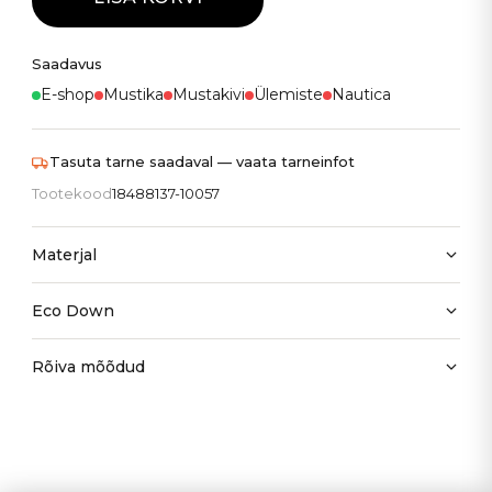
Saadavus
E-shop
Mustika
Mustakivi
Ülemiste
Nautica
Tasuta tarne saadaval — vaata tarneinfot
Tootekood
18488137-10057
Materjal
Eco Down
Rõiva mõõdud