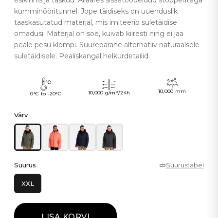
esikinnis ja taskud. Allääres sissetöödeldud stopperitega
kumminööritunnel. Jope täidiseks on uuenduslik
taaskasutatud materjal, mis imiteerib suletäidise
omadusi. Materjal on soe, kuivab kiiresti ning ei jää
peale pesu klompi. Suurepärane alternatiiv naturaalsele
suletäidisele. Pealiskangal helkurdetailid.
10,000 mm
10,000 g/m²/24h
0°C to -20°C
Värv
Suurus
Suurustabel
XXL
LISA KORVI