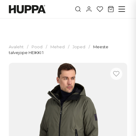
Avaleht
/
Pood
/
Mehed
/
Joped
/
Meeste
talvejope HEIKKI 1