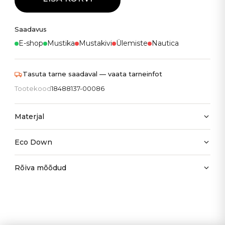
Saadavus
E-shop
Mustika
Mustakivi
Ülemiste
Nautica
Tasuta tarne saadaval — vaata tarneinfot
Tootekood
18488137-00086
Materjal
Eco Down
Rõiva mõõdud