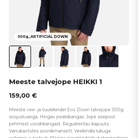
300g_ARTIFICIAL DOWN
Meeste talvejope HEIKKI 1
159,00
€
Meeste vee- ja tuulekindel Eco Down talvejope 300g
soojustusega. Hingav pealiskangas. Jope sisepool
pehmest voodrikangast. Reguleeritav kapuuts.
Varrukaotstes soonikmansett. Veekindla lukuga