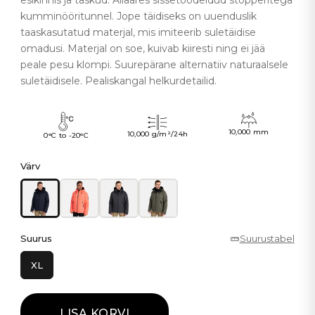
esikinnis ja taskud. Allääres sissetöödeldud stopperitega
kumminööritunnel. Jope täidiseks on uuenduslik
taaskasutatud materjal, mis imiteerib suletäidise
omadusi. Materjal on soe, kuivab kiiresti ning ei jää
peale pesu klompi. Suurepärane alternatiiv naturaalsele
suletäidisele. Pealiskangal helkurdetailid.
10,000 mm
10,000 g/m²/24h
0°C to -20°C
Värv
Suurus
Suurustabel
XL
LISA KORVI