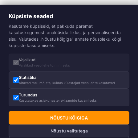
Küpsiste seaded
Kasutame küpsiseid, et pakkuda paremat
kasutuskogemust, analüüsida liiklust ja personaliseerida
sisu. Vajutades „Nõustu kõigiga" annate nõusoleku kõigi
küpsiste kasutamiseks.
Vajalikud
Vajalikud veebilehe toimimiseks
Statistika
Aitavad meil mõista, kuidas külastajad veebilehte kasutavad
Turundus
Kasutatakse asjakohaste reklaamide kuvamiseks
NÕUSTU KÕIGIGA
Nõustu valitutega