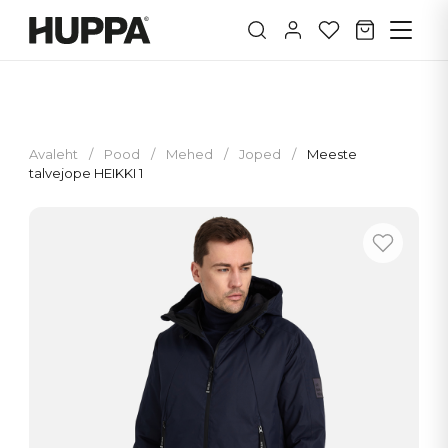
Avaleht
/
Pood
/
Mehed
/
Joped
/
Meeste
talvejope HEIKKI 1