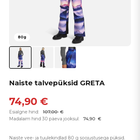
80g
Naiste talvepüksid GRETA
74,90
€
Esialgne hind:
107,00
€
Madalaim hind 30 päeva jooksul:
74,90
€
Naiste vee- ja tuulekindlad 80 g soojustusega püksid.