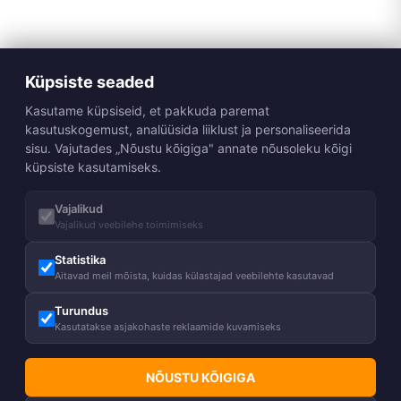
Küpsiste seaded
Kasutame küpsiseid, et pakkuda paremat
kasutuskogemust, analüüsida liiklust ja personaliseerida
sisu. Vajutades „Nõustu kõigiga" annate nõusoleku kõigi
küpsiste kasutamiseks.
Vajalikud
Vajalikud veebilehe toimimiseks
Statistika
Aitavad meil mõista, kuidas külastajad veebilehte kasutavad
Turundus
Kasutatakse asjakohaste reklaamide kuvamiseks
NÕUSTU KÕIGIGA