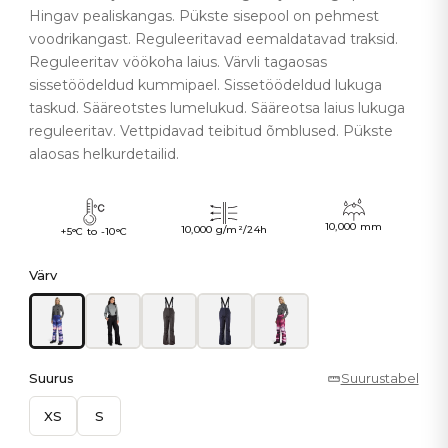
Hingav pealiskangas. Pükste sisepool on pehmest
voodrikangast. Reguleeritavad eemaldatavad traksid.
Reguleeritav vöökoha laius. Värvli tagaosas
sissetöödeldud kummipael. Sissetöödeldud lukuga
taskud. Sääreotstes lumelukud. Sääreotsa laius lukuga
reguleeritav. Vettpidavad teibitud õmblused. Pükste
alaosas helkurdetailid.
10,000 mm
10,000 g/m²/24h
+5°C to -10°C
Värv
Suurus
Suurustabel
XS
S