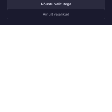
Nõustu valitutega
Ainult vajalikud
LISA OSTUKORVI
Telli Huppa uudiskiri
Telli
Meist
Meie lugu