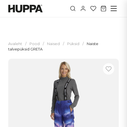
Avaleht
/
Pood
/
Naised
/
Püksid
/
Naiste
talvepüksid GRETA