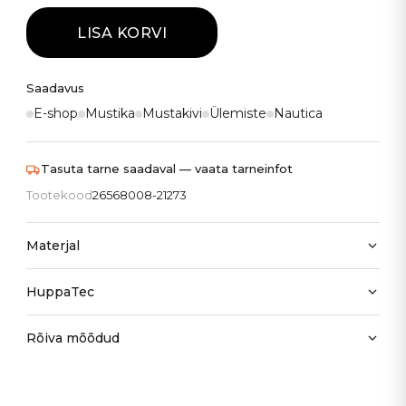
LISA KORVI
Saadavus
E-shop
Mustika
Mustakivi
Ülemiste
Nautica
Tasuta tarne saadaval — vaata tarneinfot
Tootekood
26568008-21273
Materjal
HuppaTec
Rõiva mõõdud