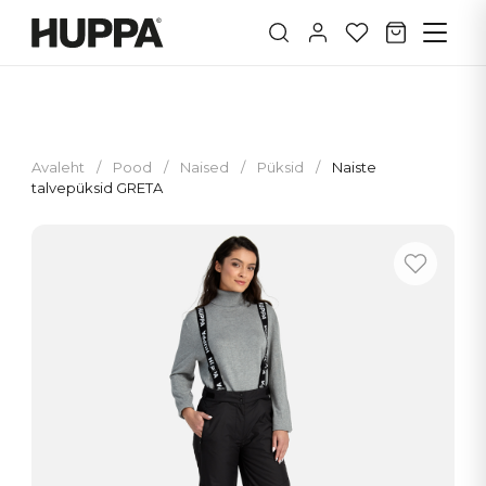
Avaleht
/
Pood
/
Naised
/
Püksid
/
Naiste
talvepüksid GRETA