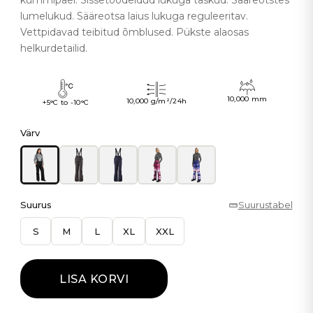
kummipael. Sissetöödeldud lukuga taskud. Sääreotstes
lumelukud. Sääreotsa laius lukuga reguleeritav.
Vettpidavad teibitud õmblused. Pükste alaosas
helkurdetailid.
10,000 mm
10,000 g/m²/24h
+5°C to -10°C
Värv
Suurus
Suurustabel
S
M
L
XL
XXL
LISA KORVI