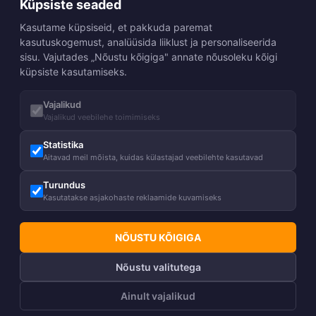
Küpsiste seaded
Kasutame küpsiseid, et pakkuda paremat
kasutuskogemust, analüüsida liiklust ja personaliseerida
sisu. Vajutades „Nõustu kõigiga" annate nõusoleku kõigi
küpsiste kasutamiseks.
Vajalikud
Vajalikud veebilehe toimimiseks
Statistika
Aitavad meil mõista, kuidas külastajad veebilehte kasutavad
Turundus
Kasutatakse asjakohaste reklaamide kuvamiseks
NÕUSTU KÕIGIGA
Nõustu valitutega
Ainult vajalikud