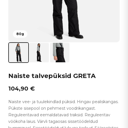
80g
Naiste talvepüksid GRETA
104,90
€
Naiste vee- ja tuulekindlad püksid. Hingav pealiskangas.
Pükste sisepool on pehmest voodrikangast.
Reguleeritavad eemaldatavad traksid. Reguleeritav
vöökoha laius. Värvli tagaosas sissetöödeldud